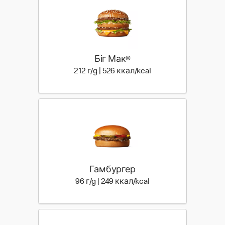
Біг Мак®
212 г | 526 ккал
212 г/g | 526 ккал/kcal
Гамбургер
96 г | 249 ккал
96 г/g | 249 ккал/kcal