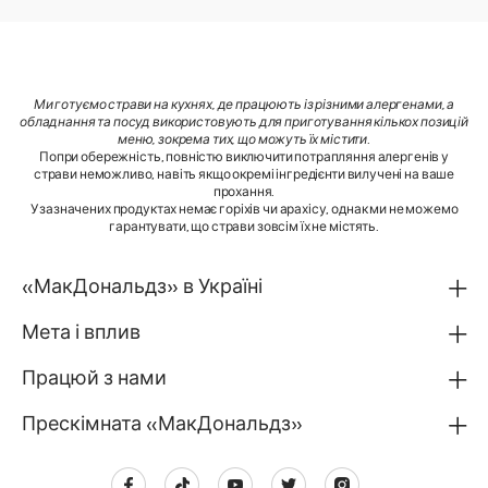
Ми готуємо страви на кухнях, де працюють із різними алергенами, а
обладнання та посуд використовують для приготування кількох позицій
меню, зокрема тих, що можуть їх містити
.
Попри обережність, повністю виключити потрапляння алергенів у
страви неможливо, навіть якщо окремі інгредієнти вилучені на ваше
прохання.
У зазначених продуктах немає горіхів чи арахісу, однак ми не можемо
гарантувати, що страви зовсім їх не містять.
«МакДональдз» в Україні
Мета і вплив
Працюй з нами
Прескімната «МакДональдз»