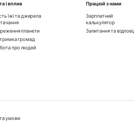
а і вплив
Працюй з нами
сть їжі та джерела
Зарплатний
тачання
калькулятор
реження планети
Запитання та відпові
тримка громад
бота про людей
та умови