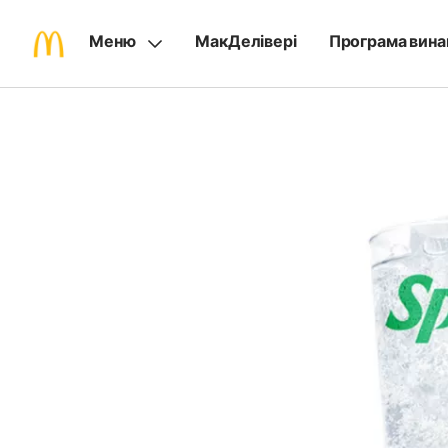
Меню
МакДелівері
Програма вина