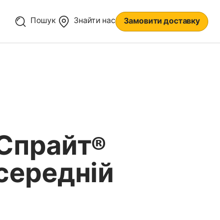
Пошук
Знайти нас
Замовити доставку
Спрайт®
середній