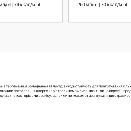
250 мл | 79 ккал
25
мл/ml | 79 ккал/kcal
250 мл/ml | 70 ккал/kcal
ми алергенами, а обладнання та посуд використовують для приготування кілько
лючити потрапляння алергенів у страви неможливо, навіть якщо окремі інгред
дуктах немає горіхів чи арахісу, однак ми не можемо гарантувати, що страви зовс