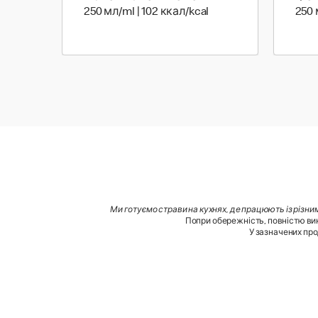
250 мл | 102 ккал
250 мл/ml | 102 ккал/kcal
250 
Ми готуємо страви на кухнях, де працюють із різни
Попри обережність, повністю вик
У зазначених про