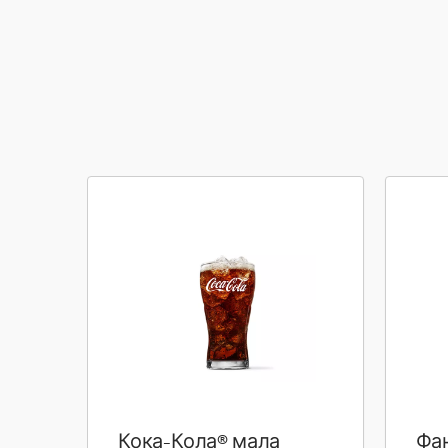
Кока-Кола® мала
Фа