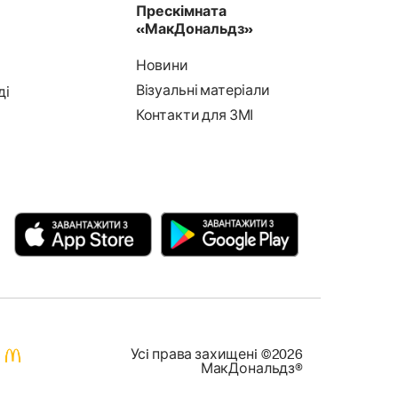
Прескімната
«МакДональдз»
Новини
Візуальні матеріали
ді
Контакти для ЗМІ
Усi права захищенi ©2026
МакДональдз®