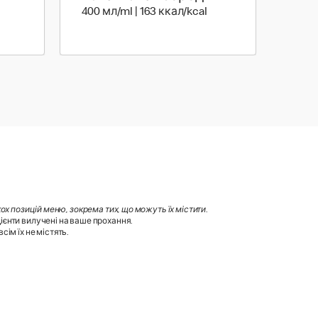
0 мл | 70 ккал
400 мл | 163 ккал
400 мл/ml | 163 ккал/kcal
х позицій меню, зокрема тих, що можуть їх містити
.
ієнти вилучені на ваше прохання.
ім їх не містять.