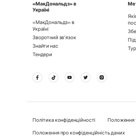
«МакДональдз» в
Мет
Україні
Які
«МакДональдз» в
пос
Україні
Збе
Зворотний звʼязок
Під
Знайти нас
Тур
Тендери
Політика конфіденційності
Положення 
Положення про конфіденційність даних