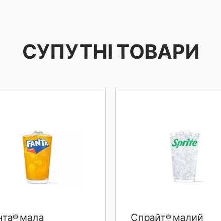
СУПУТНІ ТОВАРИ
нта® мала
Спрайт® малий