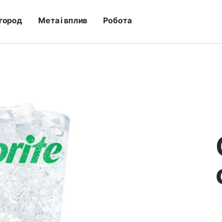
город
Мета і вплив
Робота