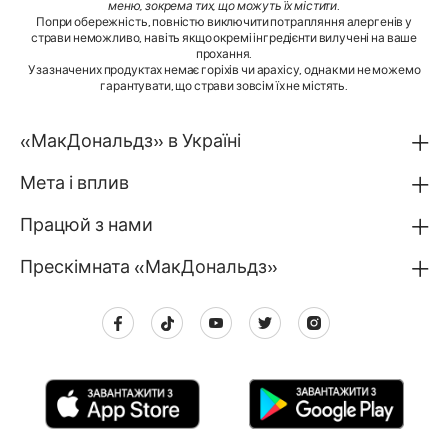
меню, зокрема тих, що можуть їх містити
.
Попри обережність, повністю виключити потрапляння алергенів у
страви неможливо, навіть якщо окремі інгредієнти вилучені на ваше
прохання.
У зазначених продуктах немає горіхів чи арахісу, однак ми не можемо
гарантувати, що страви зовсім їх не містять.
«МакДональдз» в Україні
Мета і вплив
Працюй з нами
Прескімната «МакДональдз»