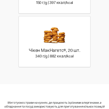
150 г | 397 ккал
150 г/g | 397 ккал/kcal
Чікен МакНагетс®, 20 шт.
340 г | 882 ккал
340 г/g | 882 ккал/kcal
Ми готуємо страви на кухнях, де працюють із різними алергенами, а
обладнання та посуд використовують для приготування кількох позицій