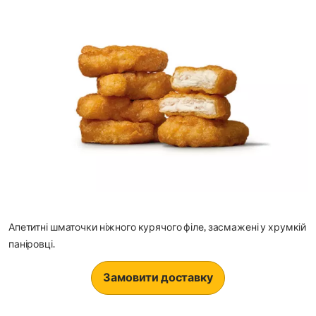
Апетитні шматочки ніжного курячого філе, засмажені у хрумкій
паніровці.
Замовити доставку