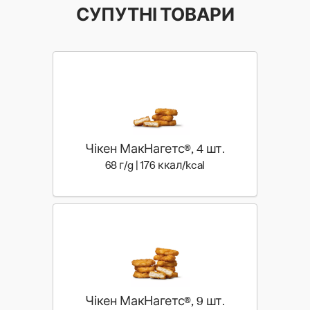
СУПУТНІ ТОВАРИ
Чікен МакНагетс®, 4 шт.
68 г | 176 ккал
68 г/g | 176 ккал/kcal
Чікен МакНагетс®, 9 шт.