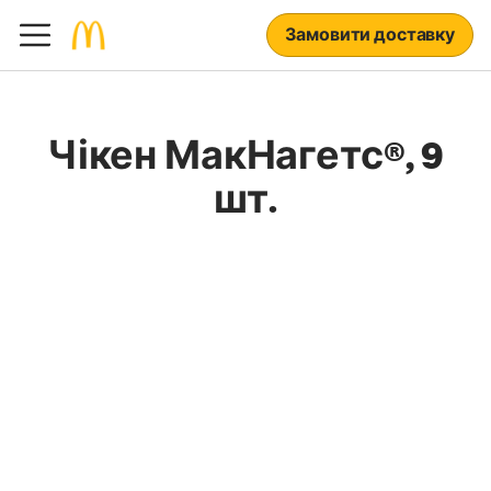
Замовити доставку
Чікен МакНагетс®, 9
шт.