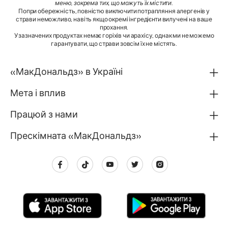
меню, зокрема тих, що можуть їх містити
.
Попри обережність, повністю виключити потрапляння алергенів у
страви неможливо, навіть якщо окремі інгредієнти вилучені на ваше
прохання.
У зазначених продуктах немає горіхів чи арахісу, однак ми не можемо
гарантувати, що страви зовсім їх не містять.
«МакДональдз» в Україні
Мета і вплив
Працюй з нами
Прескімната «МакДональдз»