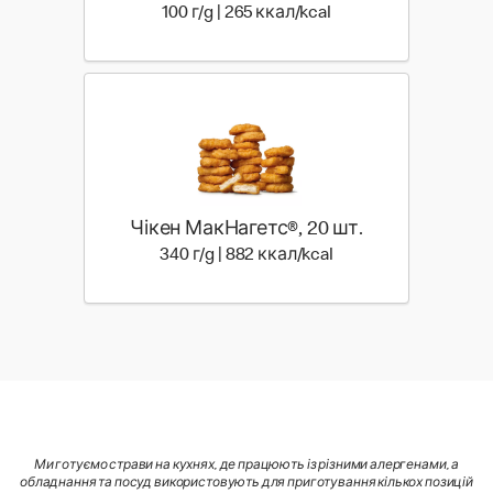
100 г | 265 ккал
100 г/g | 265 ккал/kcal
Чікен МакНагетс®, 20 шт.
340 г | 882 ккал
340 г/g | 882 ккал/kcal
Ми готуємо страви на кухнях, де працюють із різними алергенами, а
обладнання та посуд використовують для приготування кількох позицій