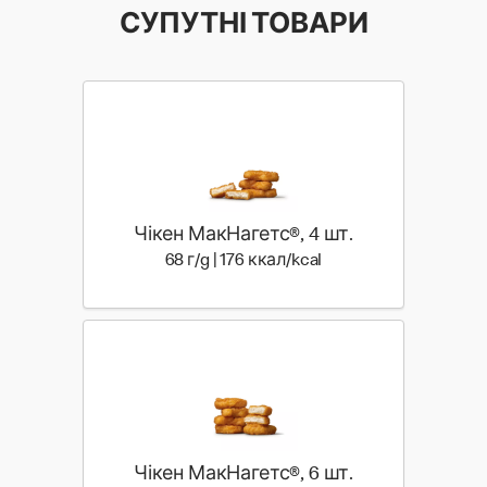
СУПУТНІ ТОВАРИ
Чікен МакНагетс®, 4 шт.
68 г | 176 ккал
68 г/g | 176 ккал/kcal
Чікен МакНагетс®, 6 шт.