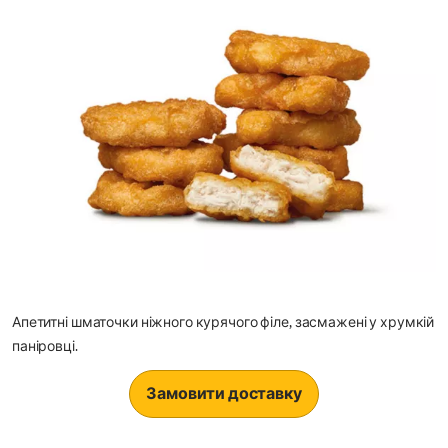
Апетитні шматочки ніжного курячого філе, засмажені у хрумкій
паніровці.
Замовити доставку