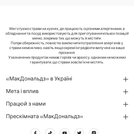
Ми готуємо страви на кухнях, де працюють із різними алергенами, а
обладнання та посуд використовують для приготування кількох позицій
меню, зокрема тих, що можуть їх містити
.
Попри обережність, повністю виключити потрапляння алергенів у
страви неможливо, навіть якщо окремі інгредієнти вилучені на ваше
прохання.
У зазначених продуктах немає горіхів чи арахісу, однак ми не можемо
гарантувати, що страви зовсім їх не містять.
«МакДональдз» в Україні
Мета і вплив
Працюй з нами
Прескімната «МакДональдз»