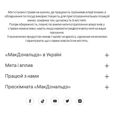
Ми готуємо страви на кухнях, де працюють із різними алергенами, а
обладнання та посуд використовують для приготування кількох позицій
меню, зокрема тих, що можуть їх містити
.
Попри обережність, повністю виключити потрапляння алергенів у
страви неможливо, навіть якщо окремі інгредієнти вилучені на ваше
прохання.
У зазначених продуктах немає горіхів чи арахісу, однак ми не можемо
гарантувати, що страви зовсім їх не містять.
«МакДональдз» в Україні
Мета і вплив
Працюй з нами
Прескімната «МакДональдз»