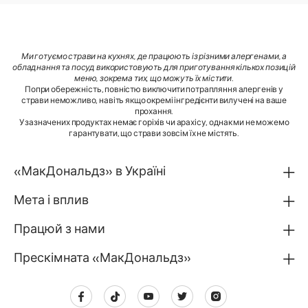
Ми готуємо страви на кухнях, де працюють із різними алергенами, а
обладнання та посуд використовують для приготування кількох позицій
меню, зокрема тих, що можуть їх містити
.
Попри обережність, повністю виключити потрапляння алергенів у
страви неможливо, навіть якщо окремі інгредієнти вилучені на ваше
прохання.
У зазначених продуктах немає горіхів чи арахісу, однак ми не можемо
гарантувати, що страви зовсім їх не містять.
«МакДональдз» в Україні
Мета і вплив
Працюй з нами
Прескімната «МакДональдз»