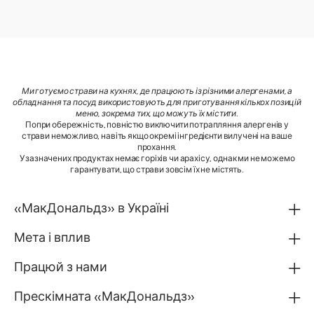
Ми готуємо страви на кухнях, де працюють із різними алергенами, а
обладнання та посуд використовують для приготування кількох позицій
меню, зокрема тих, що можуть їх містити
.
Попри обережність, повністю виключити потрапляння алергенів у
страви неможливо, навіть якщо окремі інгредієнти вилучені на ваше
прохання.
У зазначених продуктах немає горіхів чи арахісу, однак ми не можемо
гарантувати, що страви зовсім їх не містять.
«МакДональдз» в Україні
Мета і вплив
Працюй з нами
Прескімната «МакДональдз»