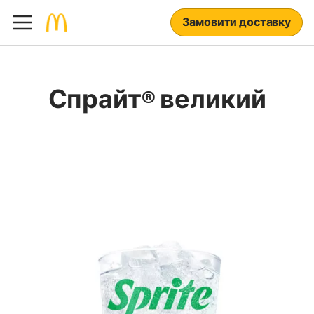
Замовити доставку
Спрайт® великий