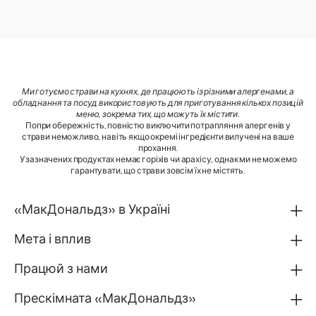
Ми готуємо страви на кухнях, де працюють із різними алергенами, а
обладнання та посуд використовують для приготування кількох позицій
меню, зокрема тих, що можуть їх містити
.
Попри обережність, повністю виключити потрапляння алергенів у
страви неможливо, навіть якщо окремі інгредієнти вилучені на ваше
прохання.
У зазначених продуктах немає горіхів чи арахісу, однак ми не можемо
гарантувати, що страви зовсім їх не містять.
«МакДональдз» в Україні
Мета і вплив
Працюй з нами
Прескімната «МакДональдз»