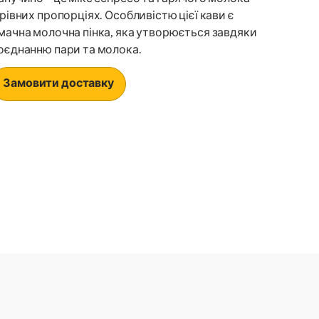
 рівних пропорціях. Особливістю цієї кави є
мачна молочна пінка, яка утворюється завдяки
оєднанню пари та молока.
Замовити доставку