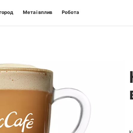
город
Мета і вплив
Робота
К