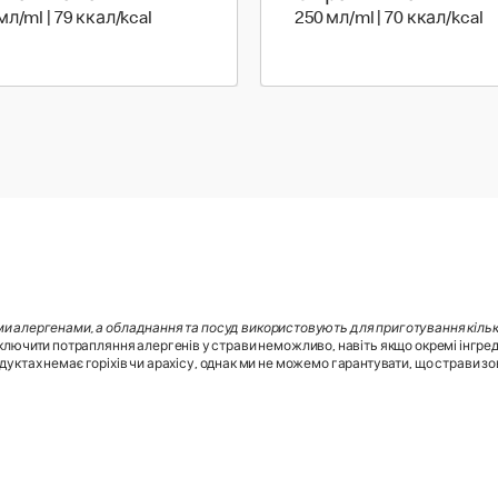
250 мл | 79 ккал
25
мл/ml | 79 ккал/kcal
250 мл/ml | 70 ккал/kcal
ми алергенами, а обладнання та посуд використовують для приготування кілько
лючити потрапляння алергенів у страви неможливо, навіть якщо окремі інгред
дуктах немає горіхів чи арахісу, однак ми не можемо гарантувати, що страви зовс