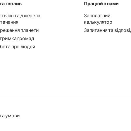
а і вплив
Працюй з нами
сть їжі та джерела
Зарплатний
тачання
калькулятор
реження планети
Запитання та відпові
тримка громад
бота про людей
та умови