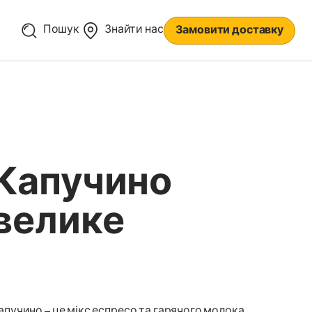
Пошук
Знайти нас
Замовити доставку
Капучино
велике
апучино – це мікс еспресо та гарячого молока