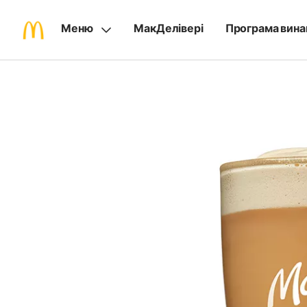
Меню
МакДелівері
Програма вина