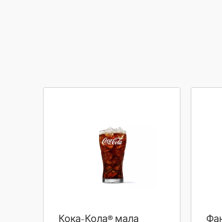
Кока-Кола® мала
Фа