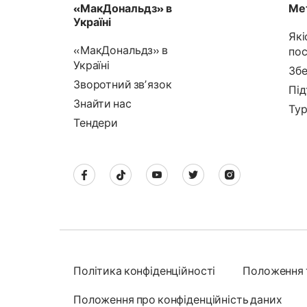
«МакДональдз» в
Мет
Україні
Які
«МакДональдз» в
пос
Україні
Збе
Зворотний звʼязок
Під
Знайти нас
Тур
Тендери
Політика конфіденційності
Положення 
Положення про конфіденційність даних