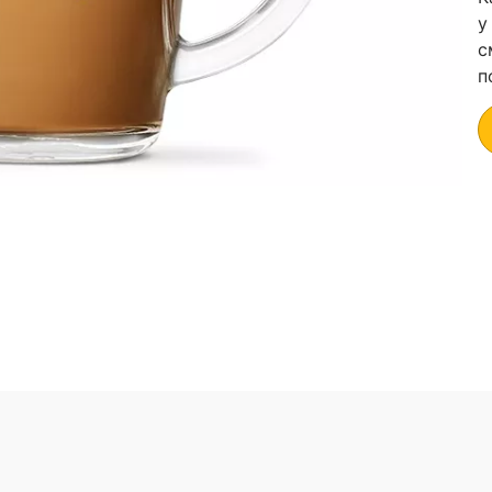
у
с
п