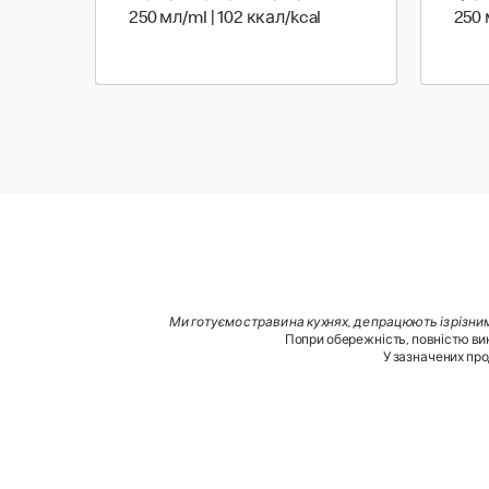
250 мл | 102 ккал
250 мл/ml | 102 ккал/kcal
250 
Ми готуємо страви на кухнях, де працюють із різни
Попри обережність, повністю вик
У зазначених про