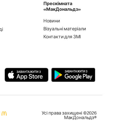
Прескімната
«МакДональдз»
Новини
Візуальні матеріали
ді
Контакти для ЗМІ
Усi права захищенi ©2026
МакДональдз®