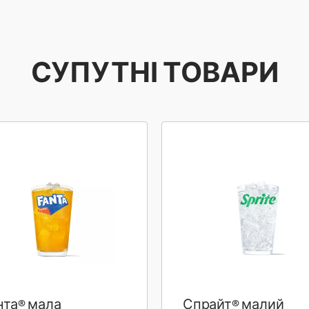
СУПУТНІ ТОВАРИ
нта® мала
Спрайт® малий