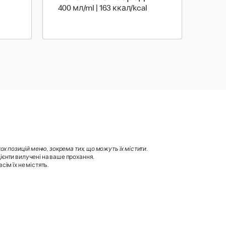
0 мл | 70 ккал
400 мл | 163 ккал
400 мл/ml | 163 ккал/kcal
х позицій меню, зокрема тих, що можуть їх містити
.
ієнти вилучені на ваше прохання.
ім їх не містять.