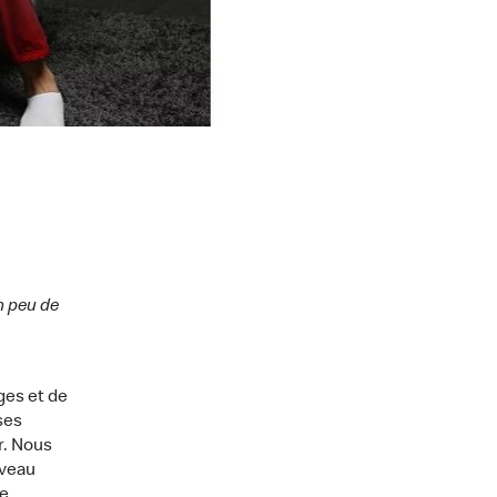
n peu de
ges et de
ses
r. Nous
uveau
ie