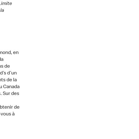
Limite
la
hmond, en
da
ns de
d’s d’un
ts de la
du Canada
. Sur des
btenir de
-vous à