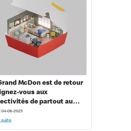
Grand McDon est de retour
oignez-vous aux
lectivités de partout au
ada le jeudi 8 mai afin de
|
04-08-2025
tenir les familles d’enfant
a suite
ade ou blessé