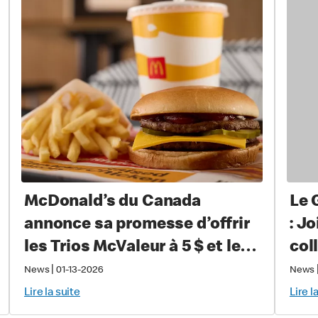
McDonald’s du Canada
Le 
annonce sa promesse d’offrir
: J
les Trios McValeur à 5 $ et le
col
café McCafé®, petit format, à
Can
|
News
01-13-2026
News
1 $ pendant un an
sou
Lire la suite
Lire l
mal