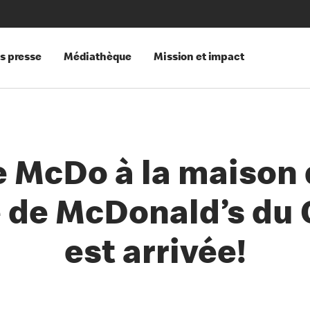
s presse
Médiathèque
Mission et impact
e McDo à la maison 
e de McDonald’s du
est arrivée!