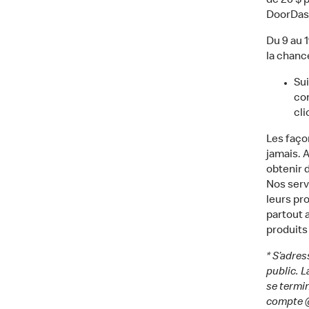
de 20 $ 
DoorDash 
Du 9 au 
la chance
Su
co
cl
Les faço
jamais. 
obtenir 
Nos serv
leurs pr
partout 
produits
* S’adre
public. L
se termin
compte @