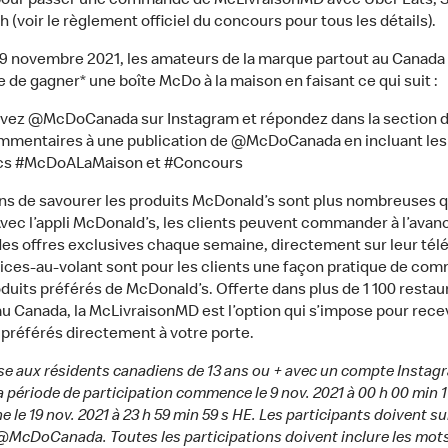
pour passer une commande de McLivraisonMD avec Uber Eats, S
(voir le règlement officiel du concours pour tous les détails).
19 novembre 2021, les amateurs de la marque partout au Canada
 de gagner* une boîte McDo à la maison en faisant ce qui suit :
ivez @McDoCanada sur Instagram et répondez dans la section 
mmentaires à une publication de @McDoCanada en incluant les
ics #McDoALaMaison et #Concours
ns de savourer les produits McDonald’s sont plus nombreuses 
Avec l’appli McDonald’s, les clients peuvent commander à l’avan
des offres exclusives chaque semaine, directement sur leur tél
ices-au-volant sont pour les clients une façon pratique de co
oduits préférés de McDonald’s. Offerte dans plus de 1 100 restau
au Canada, la McLivraisonMD est l’option qui s’impose pour rece
 préférés directement à votre porte.
sse aux résidents canadiens de 13 ans ou + avec un compte Instag
a période de participation commence le 9 nov. 2021 à 00 h 00 min 1
e le 19 nov. 2021 à 23 h 59 min 59 s HE. Les participants doivent su
McDoCanada. Toutes les participations doivent inclure les mots