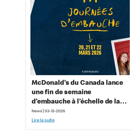
McDonald’s du Canada lance
une fin de semaine
d’embauche à l’échelle de la
province pour recruter
|
News
03-13-2026
près de 2 000 nouveaux
Lire la suite
équipiers au Québec