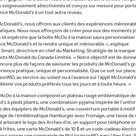
es soigneusement sélectionnés et conçus sur mesure pour port
ence McDonald’s à un tout autre niveau.
cDonald’s, nous offrons aux clients des expériences mémorabl
iques. Nous nous efforçons de créer pour eux des moments j
x et espérons que la boîte McDo à la maison saura personnaliser 
ce McDonald’s et la rendre unique et mémorable », explique
Smart, directrice en chef du Marketing, Stratégie de la marque
nts McDonald du Canada Limitée. « Notre objectif est de donne
encore plus de façons de savourer les produits de McDonald’s gr
rience pratique, unique et personnalisée. Que ce soit sur place, 
onMD, au service-au-volant ou à l’avance sur l’appli McDonald’s,
obtenir vos produits préférés tous les jours et à toute heure. »
 McDo à la maison comprend un plateau rouge emblématique de
’s à pieds pliants, une combinaison-pyjama inspirée de l’unifo
e des équipiers de McDonald’s, une couverture portable à motif
age de l’emblématique Hamburger avec fromage, une tasse de
l arborant le logo des Arches d’or, un support pour téléphone e
 à frites, une carte McDonald’s de 10 $ et un code-cadeau élect