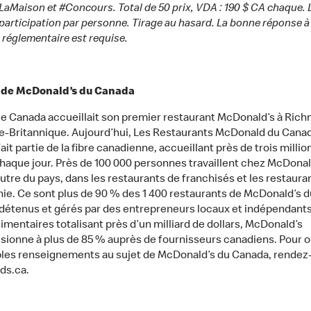
Maison et #Concours. Total de 50 prix, VDA : 190 $ CA chaque. 
 participation par personne. Tirage au hasard. La bonne réponse à 
 réglementaire est requise.
t de McDonald’s du Canada
 le Canada accueillait son premier restaurant McDonald’s à Ric
-Britannique. Aujourd’hui, Les Restaurants McDonald du Cana
ait partie de la fibre canadienne, accueillant près de trois millio
chaque jour. Près de 100 000 personnes travaillent chez McDonal
autre du pays, dans les restaurants de franchisés et les restauran
e. Ce sont plus de 90 % des 1 400 restaurants de McDonald’s 
 détenus et gérés par des entrepreneurs locaux et indépendants
imentaires totalisant près d’un milliard de dollars, McDonald’s
isionne à plus de 85 % auprès de fournisseurs canadiens. Pour o
les renseignements au sujet de McDonald’s du Canada, rendez
ds.ca.