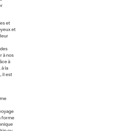
er
es et
oyeux et
leur
 des
r à nos
âce à
à la
 il est
rme
 voyage
n forme
ronique