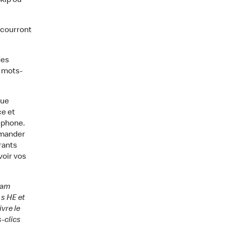
kip ou
 courront
des
 mots-
que
ce et
éphone.
mmander
rants
voir vos
ram
 s HE et
ivre le
-clics