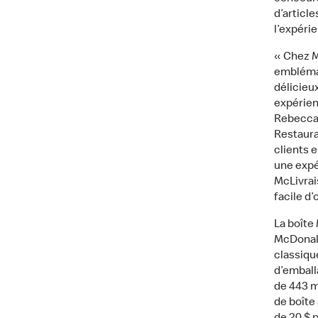
d’articl
l’expéri
« Chez M
emblémat
délicieu
expérien
Rebecca 
Restaura
clients 
une expé
McLivrais
facile d’
La boîte
McDonald
classiqu
d’emball
de 443 m
de boîte