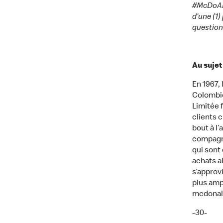
#McDoALa
d’une (1)
question
Au suje
En 1967,
Colombie
Limitée f
clients 
bout à l’
compagni
qui sont
achats al
s’approv
plus amp
mcdonal
-30-