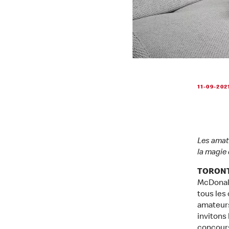
11-09-202
Les amat
la magie 
TORONTO
McDonald
tous les
amateurs
invitons
concours