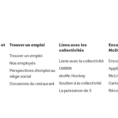
 et
Trouver un emploi
Liens avec les
Enco
collectivités
McDo
Trouver un emploi
Liens avec la collectivité
Enco
Nos employés
OMRM
Appl
Perspectives d’emploi au
atoMc Hockey
McLi
siège social
Soutien à la collectivité
Cart
Occasions du restaurant
La puissance de 3
Réc