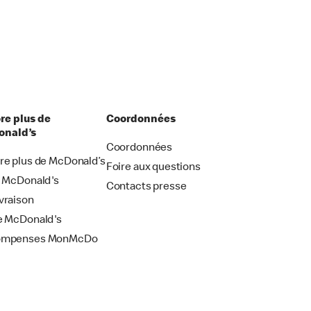
re plus de
Coordonnées
nald’s
Coordonnées
re plus de McDonald’s
Foire aux questions
i McDonald's
Contacts presse
vraison
e McDonald's
ompenses MonMcDo