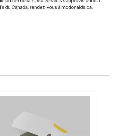
lliard de dollars, McDonald’s s’approvisionne à
d’s du Canada, rendez-vous à mcdonalds.ca.