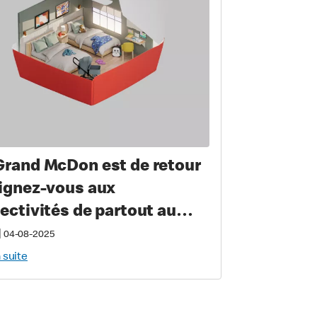
Grand McDon est de retour
oignez-vous aux
lectivités de partout au
ada le jeudi 8 mai afin de
|
04-08-2025
tenir les familles d’enfant
a suite
ade ou blessé