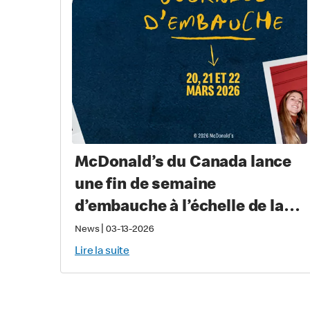
McDonald’s du Canada lance
une fin de semaine
d’embauche à l’échelle de la
province pour recruter
|
News
03-13-2026
près de 2 000 nouveaux
Lire la suite
équipiers au Québec