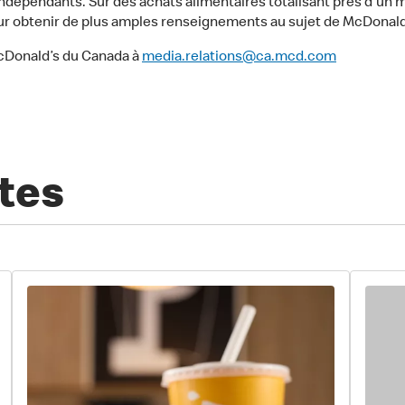
dépendants. Sur des achats alimentaires totalisant près d’un mi
our obtenir de plus amples renseignements au sujet de McDonal
cDonald’s du Canada à
media.relations@ca.mcd.com
tes