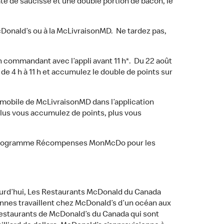
é de saucisse et une double portion de bacon, le
Donald’s ou à la McLivraisonMD. Ne tardez pas,
 commandant avec l’appli avant 11 h*. Du 22 août
e 4 h à 11 h et accumulez le double de points sur
bile de McLivraisonMD dans l’application
lus vous accumulez de points, plus vous
s du programme Récompenses MonMcDo pour les
ourd’hui, Les Restaurants McDonald du Canada
rsonnes travaillent chez McDonald’s d’un océan aux
 restaurants de McDonald’s du Canada qui sont