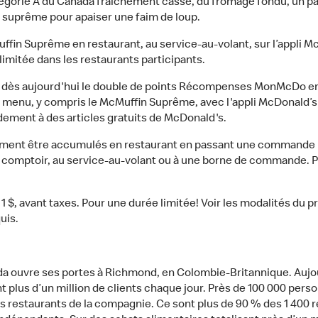
orie A du Canada fraîchement cassé, du fromage fondu, un pât
ch suprême pour apaiser une faim de loup.
in Suprême en restaurant, au service-au-volant, sur l’appli Mc
limitée dans les restaurants participants.
ler dès aujourd'hui le double de points Récompenses MonMcDo en
menu, y compris le McMuffin Suprême, avec l'appli McDonald’s d
ement à des articles gratuits de McDonald's.
nt être accumulés en restaurant en passant une commande mo
u comptoir, au service-au-volant ou à une borne de commande. P
de 1 $, avant taxes. Pour une durée limitée! Voir les modalité
uis.
ada ouvre ses portes à Richmond, en Colombie-Britannique. Auj
ant plus d’un million de clients chaque jour. Près de 100 000 pe
les restaurants de la compagnie. Ce sont plus de 90 % des 1 400