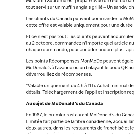
McMuffin Suprême est préparé avec un œuf de catég
tout servi sur un muffin anglais grillé – Un sandwi
Les clients du Canada peuvent commander le McMuff
cette offre est valable uniquement pour une durée 
Et ce n'est pas tout : les clients peuvent accumu
au 2 octobre, commandez n'importe quel article au 
chaque commande, pour accéder encore plus rapid
Les points Récompenses MonMcDo peuvent égaleme
McDonald’s à l’avance ou en balayant le code QR a
déverrouillez de récompenses.
*Valable uniquement de 4 h à 11 h. Achat minimal 
détails. Téléchargement de l’appli et inscription req
Au sujet de McDonald's du Canada
En 1967, le premier restaurant McDonald’s du Can
Limitée fait partie de la fibre canadienne, accueill
deux autres, dans les restaurants de franchisé et 