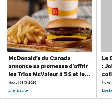
McDonald’s du Canada
Le 
annonce sa promesse d’offrir
: J
les Trios McValeur à 5 $ et le
col
café McCafé®, petit format, à
Can
|
News
01-13-2026
News
1 $ pendant un an
sou
Lire la suite
Lire l
mal