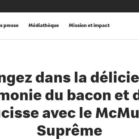
s presse
Médiathèque
Mission et impact
ngez dans la délici
monie du bacon et d
cisse avec le McMu
Suprême