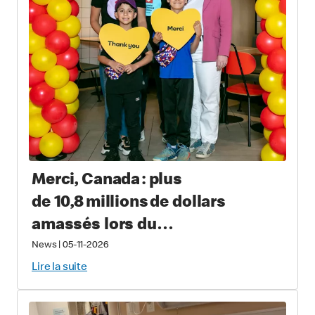
Merci, Canada : plus
de 10,8 millions de dollars
amassés lors du
Grand McDon pour soutenir les
News
|
05-11-2026
familles qui ont un enfant
Lire la suite
gravement malade ou blessé