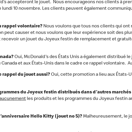
d’s accepteront le jouet. Nous encourageons nos clients à pren
e lundi 10 novembre. Les clients peuvent également communiqu
au rappel volontaire?
Nous voulons que tous nos clients qui ont 
 peut causer et nous voulons que leur expérience soit des plus 
 recevoir un jouet du Joyeux festin de remplacement et gratuit
Canada?
Oui, McDonald's des États Unis a également distribué le
 Canada et aux États-Unis dans le cadre ce rappel volontaire. Auc
e rappel du jouet aussi?
Oui, cette promotion a lieu aux États-U
programmes du Joyeux festin distribués dans d'autres marchés
 aucunement
les produits et les programmes du Joyeux festin an
d’anniversaire Hello Kitty (jouet no 5)?
Malheureusement, le joue