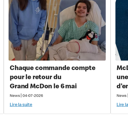
Chaque commande compte
McD
pour le retour du
une
Grand McDon le 6 mai
d’e
pro
|
News
04-07-2026
News
prè
Lire la suite
Lire l
équ