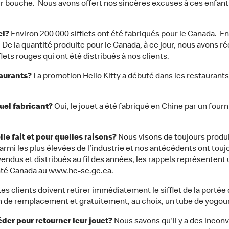
eur bouche. Nous avons offert nos sincères excuses à ces enfant
el?
Environ 200 000 sifflets ont été fabriqués pour le Canada. En
De la quantité produite pour le Canada, à ce jour, nous avons ré
ts rouges qui ont été distribués à nos clients.
staurants?
La promotion Hello Kitty a débuté dans les restaurant
quel fabricant?
Oui, le jouet a été fabriqué en Chine par un four
le fait et pour quelles raisons?
Nous visons de toujours produi
mi les plus élevées de l’industrie et nos antécédents ont touj
endus et distribués au fil des années, les rappels représentent 
nté Canada au
www.hc-sc.gc.ca
.
es clients doivent retirer immédiatement le sifflet de la portée
n de remplacement et gratuitement, au choix, un tube de yogou
éder pour retourner leur jouet?
Nous savons qu'il y a des inconvé