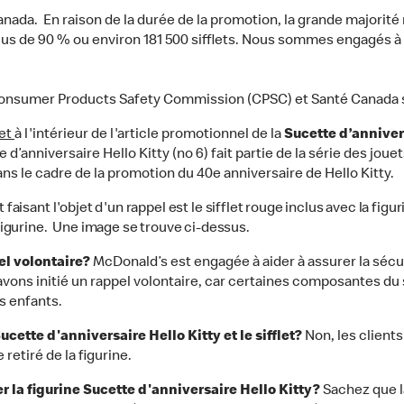
anada. En raison de la durée de la promotion, la grande majorité
lus de 90 % ou environ 181 500 sifflets. Nous sommes engagés à r
. Consumer Products Safety Commission (CPSC) et Santé Canada s
let
à l'intérieur de l'article promotionnel de la
Sucette d’anniver
anniversaire Hello Kitty (no 6) fait partie de la série des jouets
s le cadre de la promotion du 40e anniversaire de Hello Kitty.
 faisant l'objet d'un rappel est le sifflet rouge inclus avec la figu
 figurine. Une image se trouve ci-dessus.
el volontaire?
McDonald’s est engagée à aider à assurer la sécur
avons initié un rappel volontaire, car certaines composantes du
s enfants.
Sucette d'anniversaire Hello Kitty et le sifflet?
Non, les client
e retiré de la figurine.
ver la figurine Sucette d'anniversaire Hello Kitty?
Sachez que la