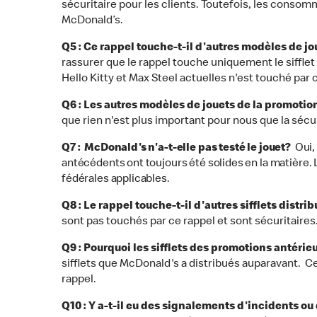
sécuritaire pour les clients. Toutefois, les consom
McDonald’s.
Q5 : Ce rappel touche-t-il d'autres modèles de j
rassurer que le rappel touche uniquement le sifflet
Hello Kitty et Max Steel actuelles n'est touché par 
Q6 : Les autres modèles de jouets de la promotion
que rien n'est plus important pour nous que la sécu
Q7 : McDonald's n'a-t-elle pas testé le jouet?
Oui,
antécédents ont toujours été solides en la matière. 
fédérales applicables.
Q8 : Le rappel touche-t-il d'autres sifflets dist
sont pas touchés par ce rappel et sont sécuritaires
Q9 : Pourquoi les sifflets des promotions antérie
sifflets que McDonald's a distribués auparavant. Ce
rappel.
Q10 : Y a-t-il eu des signalements d'incidents o