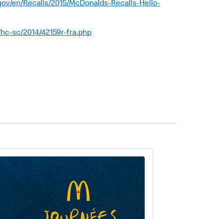
gov/en/Recalls/2015/McDonalds-Recalls-Hello-
s/hc-sc/2014/42159r-fra.php