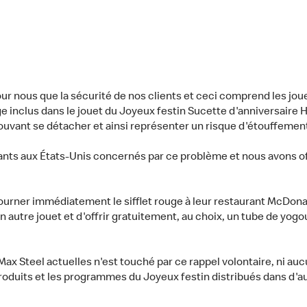
our nous que la sécurité de nos clients et ceci comprend les joue
uge inclus dans le jouet du Joyeux festin Sucette d'anniversaire 
uvant se détacher et ainsi représenter un risque d'étouffement 
nts aux États-Unis concernés par ce problème et nous avons off
rner immédiatement le sifflet rouge à leur restaurant McDonald's 
utre jouet et d'offrir gratuitement, au choix, un tube de yogou
x Steel actuelles n'est touché par ce rappel volontaire, ni auc
produits et les programmes du Joyeux festin distribués dans d'au