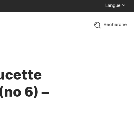
Langue
Recherche
ucette
(no 6) –