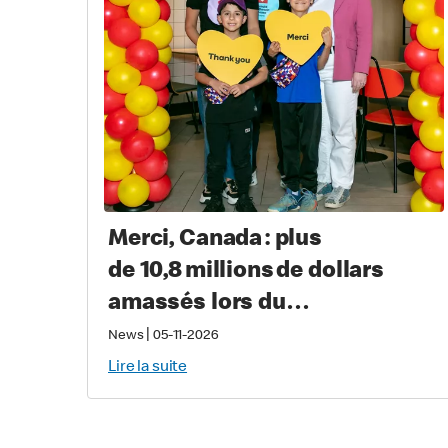
Merci, Canada : plus
de 10,8 millions de dollars
amassés lors du
Grand McDon pour soutenir
|
News
05-11-2026
les familles qui ont un enfant
Lire la suite
gravement malade ou blessé