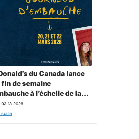
onald’s du Canada lance
 fin de semaine
mbauche à l’échelle de la
vince pour recruter
|
03-13-2026
s de 2 000 nouveaux
a suite
ipiers au Québec