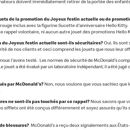
mateurs doivent immédiatement retirer de la portée des enfants l
ouets de la promotion du Joyeux festin actuelle ou de promoti
 rouge inclus avec la figurine Sucette d'anniversaire Hello Kit
ce rappel volontaire, ni aucun autre jouet des promotions Hello 
 du Joyeux festin actuelle sont-ils sécuritaires?
Oui. Ils son
rité de nos clients et ceci comprend les jouets que nous leur of
 nous l'avons testé. Les normes de sécurité de McDonald’s compte
Le jouet a été évalué par un laboratoire indépendant; il a été jug
ribués par McDonald's?
Non, nous voulons que vous sachiez que le
.
ures ne sont-ils pas touchés par ce rappel?
Nous savons que vo
s sifflets ont été conçus différemment et soyez assurés qu'ils so
u de blessures?
McDonald’s a reçu deux signalements aux États-