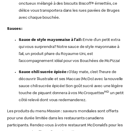
onctueux mélangé à des biscuits Biscoff® émiettés, ce
délice vous transportera dans les rues pavées de Bruges
avec chaque bouchée.
Sauces :
Sauce de style mayonnaise à l’ail :
Envie d’un petit extra
qui vous surprendra? Notre sauce de style mayonnaise à
l’ail, un produit phare du Royaume-Uni, est
l’accompagnement idéal pour vos Bouchées de McPizza!
Sauce chili sucrée épicée
:
G’day mate, c’est l’heure de
découvrir l’Australie et ses Maccas (McDo) avec la nouvelle
sauce chili sucrée épicée! Son goût sucré avec une légère
MD
touche de piquant donnera à vos McCroquettes
un petit
côté relevé dont vous redemanderez.
Les produits du menu Mission : saveurs mondiales sont offerts
pour une durée limitée dans les restaurants canadiens
participants. Rendez-vous à votre restaurant McDonald’s pour les