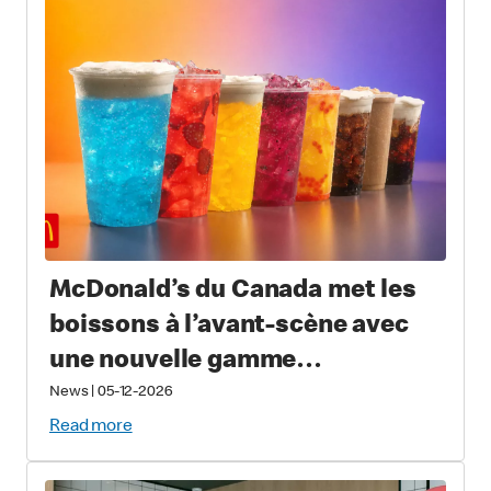
à collectionner
McDonald’s du Canada met les
boissons à l’avant-scène avec
une nouvelle gamme
permanente de boissons froides
News
|
05-12-2026
Read more