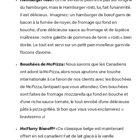
Hamburger rösti :
On ne s’entend peut-être pas sur l’origine
du hamburger, mais le Hamburger rösti, lui, fait l’unanimité.
Il est délicieux. Imaginez : un hamburger de bœuf garni de
bacon à la fumée de noyer, de fromage qui fond en
bouche, d’une délicieuse sauce au fromage et de la pièce
maîtresse : notre galette de pommes de terre « rösti » bien
dorée. Le tout est servi sur un petit pain moelleux garni de
flocons d’avoine.
Bouchées de McPizza :
Nous savons que les Canadiens
ont adoré la McPizza, alors nous ajoutons une touche
internationale à ce favori de nos clients avec les Bouchées
de McPizza, l’antipasti que vous attendiez. Ces bouchées
sont faites de fromage mozzarella qui fond en bouche et
d’une riche sauce tomate, le tout enrobé d’une délicieuse
pâte à pizza grillée. Si bon que vous vous exclamerez «
bravissimo »!
McFlurry Biscoff® :
Ce classique belge est maintenant
offert en sol canadien! Fait de lait glacé à la vanille