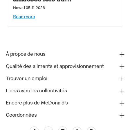
amassés lors du
Grand McDon pour soutenir les
News
|
05-11-2026
familles qui ont un enfant
Read more
gravement malade ou blessé
À propos de nous
Qualité des aliments et approvisionnement
Trouver un emploi
Liens avec les collectivités
Encore plus de McDonald’s
Coordonnées