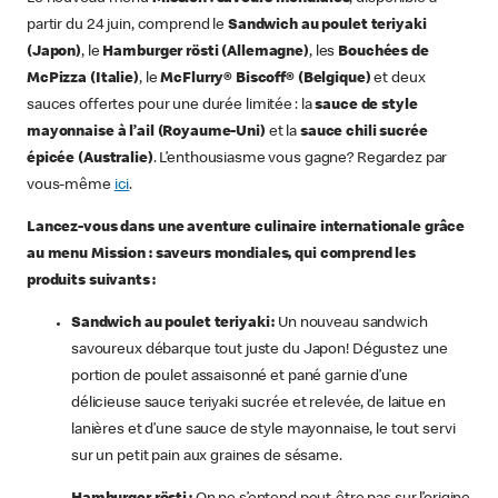
partir du 24 juin, comprend le
Sandwich au poulet
teriyaki
(Japon)
, le
Hamburger rösti (Allemagne)
, les
Bouchées de
McPizza (Italie)
, le
McFlurry® Biscoff® (Belgique)
et deux
sauces offertes pour une durée limitée : la
sauce de style
mayonnaise à l’ail (Royaume-Uni)
et la
sauce chili sucrée
épicée (Australie)
. L’enthousiasme vous gagne? Regardez par
vous-même
ici
.
Lancez-vous dans une aventure culinaire internationale grâce
au menu Mission : saveurs mondiales, qui comprend les
produits suivants :
Sandwich au poulet teriyaki :
Un nouveau sandwich
savoureux débarque tout juste du Japon! Dégustez une
portion de poulet assaisonné et pané garnie d’une
délicieuse sauce teriyaki sucrée et relevée, de laitue en
lanières et d’une sauce de style mayonnaise, le tout servi
sur un petit pain aux graines de sésame.