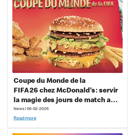
Coupe du Monde de la
FIFA 26 chez McDonald’s : servir
la magie des jours de match aux
amateurs du monde entier avec
News
|
06-02-2026
des repas offerts pour une durée
Read more
limitée comprenant des articles