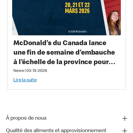
McDonald’s du Canada lance
une fin de semaine d’embauche
à l’échelle de la province pour
recruter près de 2 000 nouveaux
News
|
03-13-2026
équipiers au Québec
Lire la suite
À propos de nous
Qualité des aliments et approvisionnement