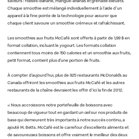
saveurs : fraises-banane, mangue-ananas et grenade-bleuets.
Chaque smoothie est mélangé individuellement à l'aide d'un
appareil à la fine pointe de la technologie pour assurer que
chaque client savoure un smoothie crémeux et rafraîchissant.
Les smoothies aux fruits McCafé sont offerts à partir de 1,99 $ en
format collation, incluant le yogourt. Les formats collation
contiennent tous moins de 150 calories et un smoothie aux fruits,
petit format, contient plus d’une portion de fruits.
À compter d'aujourd'hui, plus de 925 restaurants McDonald’s au
Canada offriront les smoothies aux fruits McCafé et les autres
restaurants de la chaîne devraient les offrir d'ici la fin de 2012.
« Nous accroissons notre portefeuille de boissons avec
beaucoup de vigueur tout en gardant un œil sur nos produits de
base qui demeurent très importants à notre succès continu, a
ajouté M. Betts. McCafé est le carrefour d'excellents aliments et
de savoureuses boissons et offre vraiment le meilleur des deux