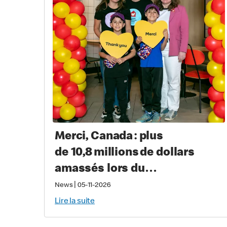
Merci, Canada : plus
de 10,8 millions de dollars
amassés lors du
Grand McDon pour soutenir
|
News
05-11-2026
les familles qui ont un enfant
Lire la suite
gravement malade ou blessé