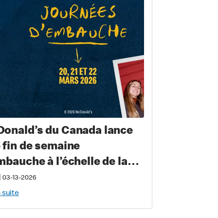
onald’s du Canada lance
 fin de semaine
mbauche à l’échelle de la
vince pour recruter
|
03-13-2026
s de 2 000 nouveaux
a suite
ipiers au Québec