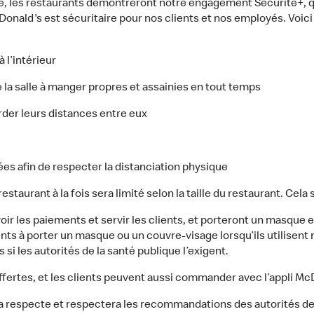
té, les restaurants démontreront notre engagement Sécurité+, 
onald's est sécuritaire pour nos clients et nos employés. Voic
 l’intérieur
a salle à manger propres et assainies en tout temps
arder leurs distances entre eux
es afin de respecter la distanciation physique
estaurant à la fois sera limité selon la taille du restaurant. Cela
r les paiements et servir les clients, et porteront un masque en
ts à porter un masque ou un couvre-visage lorsqu’ils utilisent n
i les autorités de la santé publique l’exigent.
fertes, et les clients peuvent aussi commander avec l’appli McD
 respecte et respectera les recommandations des autorités de s