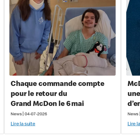
Chaque commande compte
McD
pour le retour du
une
Grand McDon le 6 mai
d’e
pro
|
News
04-07-2026
News
prè
Lire la suite
Lire l
équ