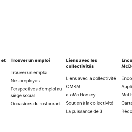
 et
Trouver un emploi
Liens avec les
Enco
collectivités
McDo
Trouver un emploi
Liens avec la collectivité
Enco
Nos employés
OMRM
Appl
Perspectives d’emploi au
atoMc Hockey
McLi
siège social
Soutien à la collectivité
Cart
Occasions du restaurant
La puissance de 3
Réc