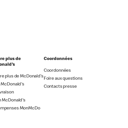
re plus de
Coordonnées
nald’s
Coordonnées
re plus de McDonald’s
Foire aux questions
i McDonald's
Contacts presse
vraison
e McDonald's
ompenses MonMcDo