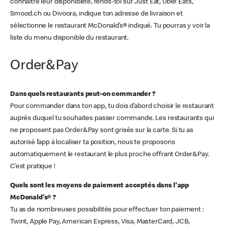
connaître leur disponibilité, rends-toi sur Just Eat, Uber Eats,
Smood.ch ou Divoora, indique ton adresse de livraison et
sélectionne le restaurant McDonald’s® indiqué. Tu pourras y voir la
liste du menu disponible du restaurant.
Order&Pay
Dans quels restaurants peut-on commander ?
Pour commander dans ton app, tu dois d’abord choisir le restaurant
auprès duquel tu souhaites passer commande. Les restaurants qui
ne proposent pas Order&Pay sont grisés sur la carte. Si tu as
autorisé l’app à localiser ta position, nous te proposons
automatiquement le restaurant le plus proche offrant Order&Pay.
C’est pratique !
Quels sont les moyens de paiement acceptés dans l'app
McDonald's® ?
Tu as de nombreuses possibilités pour effectuer ton paiement :
Twint, Apple Pay, American Express, Visa, MasterCard, JCB,