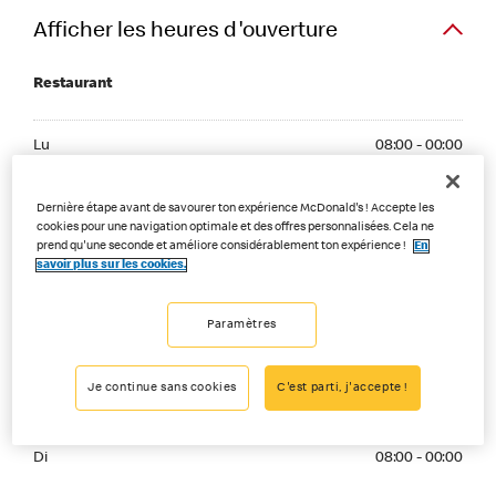
Afficher les heures d'ouverture
Restaurant
Monday 08:00 - 00:00
Lu
08:00 - 00:00
Tuesday 08:00 - 00:00
Ma
08:00 - 00:00
Dernière étape avant de savourer ton expérience McDonald's ! Accepte les
cookies pour une navigation optimale et des offres personnalisées. Cela ne
Wednesday 08:00 - 00:00
prend qu'une seconde et améliore considérablement ton expérience !
En
Me
08:00 - 00:00
savoir plus sur les cookies.
Thuesday 08:00 - 00:00
Je
08:00 - 00:00
Paramètres
Friday 08:00 - 02:00
Ve
08:00 - 02:00
Je continue sans cookies
C'est parti, j'accepte !
Saturday 08:00 - 02:00
Sa
08:00 - 02:00
Sunday 08:00 - 00:00
Di
08:00 - 00:00