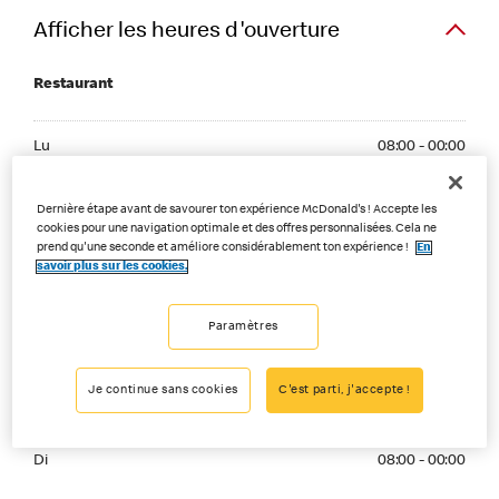
Afficher les heures d'ouverture
Restaurant
Monday 08:00 - 00:00
Lu
08:00 - 00:00
Tuesday 08:00 - 00:00
Ma
08:00 - 00:00
Dernière étape avant de savourer ton expérience McDonald's ! Accepte les
cookies pour une navigation optimale et des offres personnalisées. Cela ne
Wednesday 08:00 - 00:00
prend qu'une seconde et améliore considérablement ton expérience !
En
Me
08:00 - 00:00
savoir plus sur les cookies.
Thuesday 08:00 - 00:00
Je
08:00 - 00:00
Paramètres
Friday 08:00 - 02:00
Ve
08:00 - 02:00
Je continue sans cookies
C'est parti, j'accepte !
Saturday 08:00 - 02:00
Sa
08:00 - 02:00
Sunday 08:00 - 00:00
Di
08:00 - 00:00