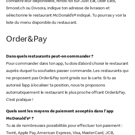
connaître leur disponibilité, rends-toi sur Just Eat, Uber Eats,
Smood.ch ou Divoora, indique ton adresse de livraison et
sélectionne le restaurant McDonald’s® indiqué. Tu pourras y voir la
liste du menu disponible du restaurant.
Order&Pay
Dans quels restaurants peut-on commander ?
Pour commander dans ton app, tu dois d’abord choisir le restaurant
auprès duquel tu souhaites passer commande. Les restaurants qui
ne proposent pas Order&Pay sont grisés sur la carte. Si tu as
autorisé l’app à localiser ta position, nous te proposons
automatiquement le restaurant le plus proche offrant Order&Pay.
C’est pratique !
Quels sont les moyens de paiement acceptés dans l'app
McDonald's® ?
Tu as de nombreuses possibilités pour effectuer ton paiement :
Twint, Apple Pay, American Express, Visa, MasterCard, JCB,