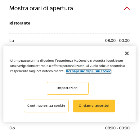
Mostra orari di apertura
Ristorante
Monday 08:00 - 00:00
Lu
08:00 - 00:00
Tuesday 08:00 - 00:00
Ma
08:00 - 00:00
Ultimo passo prima di godersi l'esperienza McDonald's! Accetta i cookie per
Wednesday 08:00 - 00:00
una navigazione ottimale e offerte personalizzate. Ci vuole solo un secondo e
Me
08:00 - 00:00
l'esperienza migliora notevolmente!
Per saperne di più sui cookie
Thursday 08:00 - 00:00
Gi
08:00 - 00:00
Impostazioni
Friday 08:00 - 02:00
Ve
08:00 - 02:00
Continuo senza cookie
Ci siamo, accetto!
Saturday 08:00 - 02:00
Sa
08:00 - 02:00
Sunday 08:00 - 00:00
Do
08:00 - 00:00