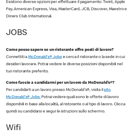
Esistono diverse opzioni per effettuare il pagamento: Twint, Apple
Pay, American Express, Visa, MasterCard, JCB, Discover, Maestro e
Diners Club International.
JOBS
Come posso sapere se un ristorante offre posti di lavoro?
Connettiti a
McDonald's® Jobs
e cerca il ristorante o la sede in cui
desideri lavorare. Potrai vedere le diverse posizioni disponibili nel
tuo ristorante preferito.
Come faccio a candidarmi per un lavoro da McDonald's®?
Per candidarti a un lavoro presso McDonald's®, visita il
sito
McDonald's® Jobs.
Potrai vedere quali sono le offerte di lavoro
disponibili in base alla località, al ristorante o al tipo di lavoro. Clicca
quindi su candidarsi e segui le istruzioni sullo schermo.
Wifi