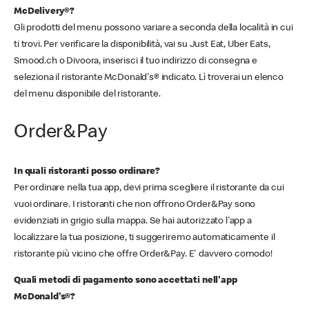
McDelivery®?
Gli prodotti del menu possono variare a seconda della località in cui
ti trovi. Per verificare la disponibilità, vai su Just Eat, Uber Eats,
Smood.ch o Divoora, inserisci il tuo indirizzo di consegna e
seleziona il ristorante McDonald's® indicato. Lì troverai un elenco
del menu disponibile del ristorante.
Order&Pay
In quali ristoranti posso ordinare?
Per ordinare nella tua app, devi prima scegliere il ristorante da cui
vuoi ordinare. I ristoranti che non offrono Order&Pay sono
evidenziati in grigio sulla mappa. Se hai autorizzato l'app a
localizzare la tua posizione, ti suggeriremo automaticamente il
ristorante più vicino che offre Order&Pay. E' davvero comodo!
Quali metodi di pagamento sono accettati nell'app
McDonald's®?