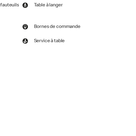
 fauteuils
Table à langer
Bornes de commande
Service à table