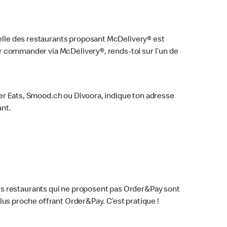
uelle des restaurants proposant McDelivery® est
our commander via McDelivery®, rends-toi sur l’un de
Uber Eats, Smood.ch ou Divoora, indique ton adresse
ant.
es restaurants qui ne proposent pas Order&Pay sont
plus proche offrant Order&Pay. C’est pratique !