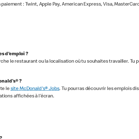
 paiement : Twint, Apple Pay, American Express, Visa, MasterCard
es d’emploi ?
che le restaurant ou la localisation où tu souhaites travailler. Tu
onald's® ?
te le
site McDonald's® Jobs
. Tu pourras découvrir les emplois dis
ations affichées à l’écran.
?