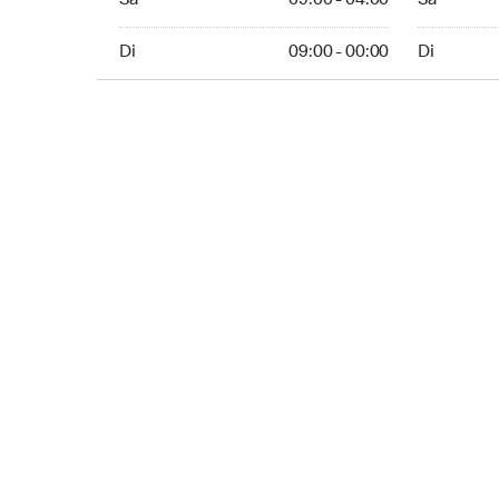
Sa
09:00 - 04:00
Sa
Sunday 09:00 - 00:00
Sunday 10:
Di
09:00 - 00:00
Di