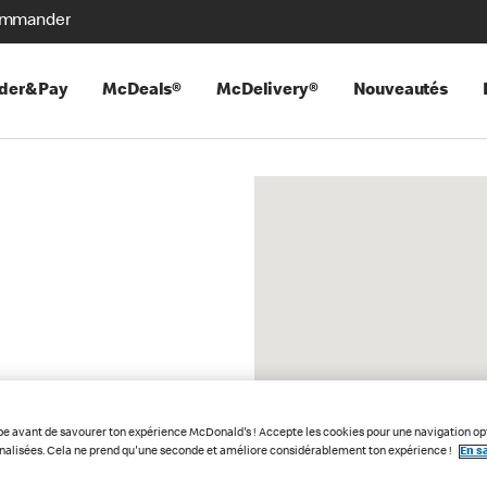
mmander
der&Pay
McDeals®
McDelivery®
Nouveautés
pe avant de savourer ton expérience McDonald's ! Accepte les cookies pour une navigation op
nnalisées. Cela ne prend qu'une seconde et améliore considérablement ton expérience !
En sa