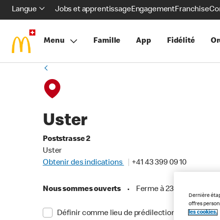
Langue
Jobs et apprentissage
Engagement
Franchise
Co
Menu
Famille
App
Fidélité
Or
Uster
Poststrasse 2
Uster
Obtenir des indications
+41 43 399 09 10
Nous sommes ouverts
•
Ferme à 23:55
Dernière éta
offres perso
Définir comme lieu de prédilection
les cookies.