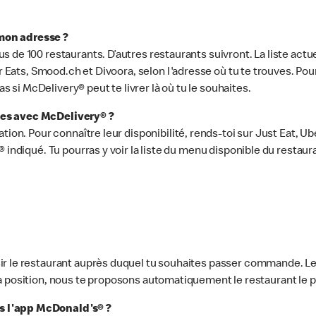
mon adresse ?
s de 100 restaurants. D’autres restaurants suivront. La liste act
ber Eats, Smood.ch et Divoora, selon l'adresse où tu te trouves. P
as si McDelivery® peut te livrer là où tu le souhaites.
les avec McDelivery® ?
ation. Pour connaître leur disponibilité, rends-toi sur Just Eat, 
 indiqué. Tu pourras y voir la liste du menu disponible du restaur
ir le restaurant auprès duquel tu souhaites passer commande. L
er ta position, nous te proposons automatiquement le restaurant le 
s l'app McDonald's® ?