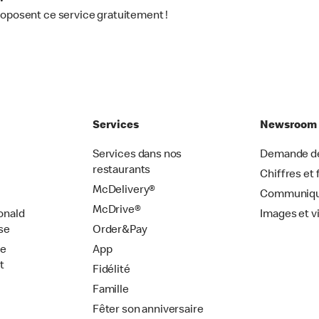
roposent ce service gratuitement !
Services
Newsroom
Services dans nos
Demande de
restaurants
Chiffres et 
McDelivery®
Communiqu
McDrive®
onald
Images et v
se
Order&Pay
de
App
t
Fidélité
Famille
Fêter son anniversaire