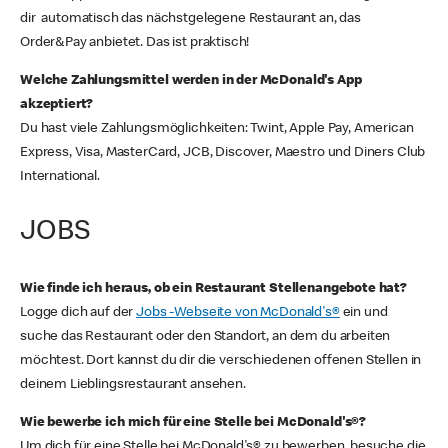
dir automatisch das nächstgelegene Restaurant an, das
Order&Pay anbietet. Das ist praktisch!
Welche Zahlungsmittel werden in der McDonald's App
akzeptiert?
Du hast viele Zahlungsmöglichkeiten: Twint, Apple Pay, American
Express, Visa, MasterCard, JCB, Discover, Maestro und Diners Club
International.
JOBS
Wie finde ich heraus, ob ein Restaurant Stellenangebote hat?
Logge dich auf der
Jobs -Webseite von McDonald's®
ein und
suche das Restaurant oder den Standort, an dem du arbeiten
möchtest. Dort kannst du dir die verschiedenen offenen Stellen in
deinem Lieblingsrestaurant ansehen.
Wie bewerbe ich mich für eine Stelle bei McDonald's®?
Um dich für eine Stelle bei McDonald's® zu bewerben, besuche die