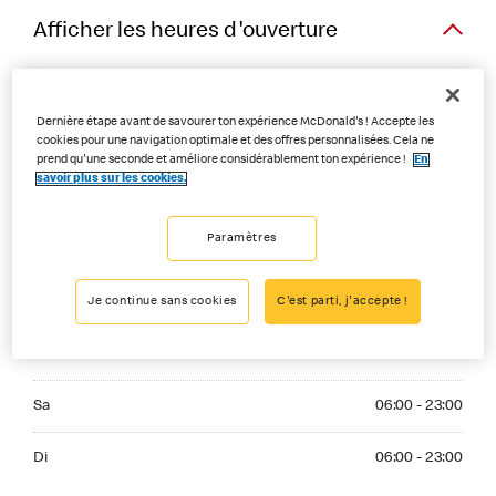
Afficher les heures d'ouverture
Restaurant
Dernière étape avant de savourer ton expérience McDonald's ! Accepte les
Monday 06:00 - 23:00
cookies pour une navigation optimale et des offres personnalisées. Cela ne
Lu
06:00 - 23:00
prend qu'une seconde et améliore considérablement ton expérience !
En
savoir plus sur les cookies.
Tuesday 06:00 - 23:00
Ma
06:00 - 23:00
Wednesday 06:00 - 23:00
Paramètres
Me
06:00 - 23:00
Thuesday 06:00 - 23:00
Je
06:00 - 23:00
Je continue sans cookies
C'est parti, j'accepte !
Friday 06:00 - 23:00
Ve
06:00 - 23:00
Saturday 06:00 - 23:00
Sa
06:00 - 23:00
Sunday 06:00 - 23:00
Di
06:00 - 23:00