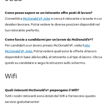
Come posso sapere se un ristorante offre posti di lavoro?
Connettiti a
McDonald's® Jobs
e cerca il ristorante o la sede in cui
desideri lavorare. Potrai vedere le diverse posizioni disponibili nel
tuo ristorante preferito.
Come faccio a candidarmi per un lavoro da McDonald's®?
Per candidarti a un lavoro presso McDonald's®, visita il
sito
McDonald's® Jobs.
Potrai vedere quali sono le offerte di lavoro
disponibili in base alla località, al ristorante o al tipo di lavoro. Clicca
quindi su candidarsi e segui le istruzioni sullo schermo.
Wifi
Quali ristoranti McDonald's® propongono il Wifi?
Tutti i nostri ristoranti sono dotati del Wifi e forniscono questo
servizio gratuitamente!