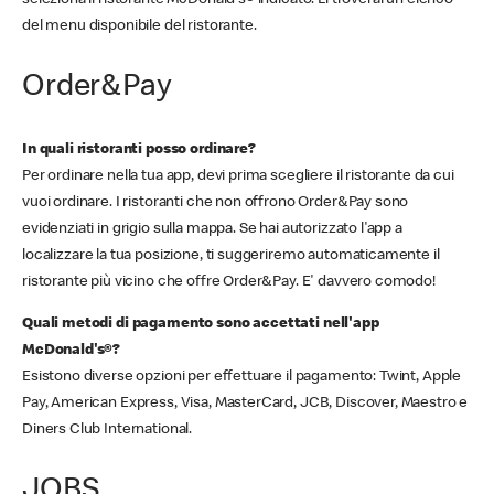
seleziona il ristorante McDonald's® indicato. Lì troverai un elenco
del menu disponibile del ristorante.
Order&Pay
In quali ristoranti posso ordinare?
Per ordinare nella tua app, devi prima scegliere il ristorante da cui
vuoi ordinare. I ristoranti che non offrono Order&Pay sono
evidenziati in grigio sulla mappa. Se hai autorizzato l'app a
localizzare la tua posizione, ti suggeriremo automaticamente il
ristorante più vicino che offre Order&Pay. E' davvero comodo!
Quali metodi di pagamento sono accettati nell'app
McDonald's®?
Esistono diverse opzioni per effettuare il pagamento: Twint, Apple
Pay, American Express, Visa, MasterCard, JCB, Discover, Maestro e
Diners Club International.
JOBS