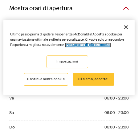
Mostra orari di apertura
Ristorante
Ultimo passo prima di godersi l'esperienza McDonald's! Accetta i cookie per
Monday 06:00 - 23:00
una navigazione ottimale e offerte personalizzate. Ci vuole solo un secondo e
Lu
06:00 - 23:00
l'esperienza migliora notevolmente!
Per saperne di più sui cookie
Tuesday 06:00 - 23:00
Ma
06:00 - 23:00
Impostazioni
Wednesday 06:00 - 23:00
Me
06:00 - 23:00
Continuo senza cookie
Ci siamo, accetto!
Thursday 06:00 - 23:00
Gi
06:00 - 23:00
Friday 06:00 - 23:00
Ve
06:00 - 23:00
Saturday 06:00 - 23:00
Sa
06:00 - 23:00
Sunday 06:00 - 23:00
Do
06:00 - 23:00