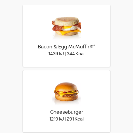
Bacon & Egg McMuffin®*
1439 kiloJoule | 344 kilo
1439 kJ | 344 Kcal
Cheeseburger
1219 kiloJoule | 291 kilo 
1219 kJ | 291 Kcal