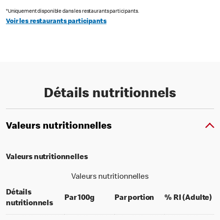
*Uniquement disponible dans les restaurants participants.
Voir les restaurants participants
Détails nutritionnels
Valeurs nutritionnelles
Valeurs nutritionnelles
Valeurs nutritionnelles
Détails
per 100 grams
per portion
% 
Par 100g
Par portion
% RI (Adulte)
nutritionnels