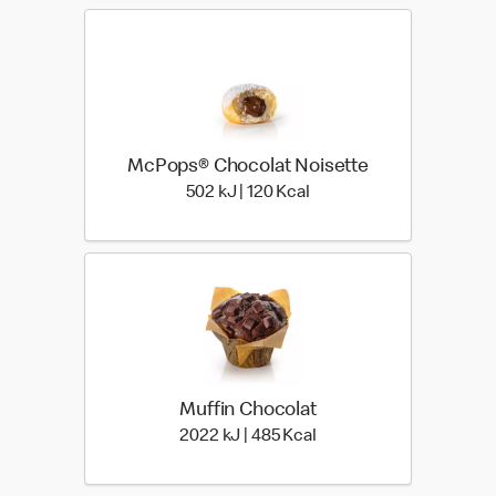
McPops® Chocolat Noisette
502 kiloJoule | 120 kilo c
502 kJ | 120 Kcal
Muffin Chocolat
2022 kiloJoule | 485 kil
2022 kJ | 485 Kcal