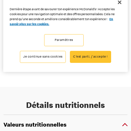
Dernière étape avant de savourer ton expérience McDonald's ! Accepte les
cookies pour une navigation optimale et des offres personnalisées. Cela ne
prend qu'une seconde et améliore considérablement ton expérience !
En
savoir plus sur les cookies.
Paramètres
Découvre les McPops® moelleux et leur cœur chocolat noisette.
Idéal aussi bien en dessert qu’en snack, également disponible en
assortiment de trois.
Je continue sans cookies
C'est parti, j'accepte !
Disponible dans tous les restaurants McDonald’s® de Suisse.
Détails nutritionnels
Valeurs nutritionnelles