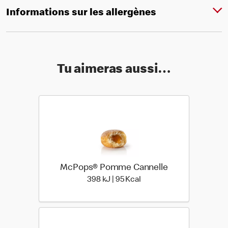
Informations sur les allergènes
Tu aimeras aussi…
McPops® Pomme Cannelle
398 kiloJoule | 95 kilo ca
398 kJ | 95 Kcal