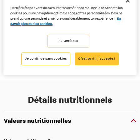
Dernière étape avant de savourer ton expérience McDonald's ! Accepte les
cookies pour une navigation optimale et des offres personnalisées. Cela ne
prend qu'une seconde et améliore considérablement ton expérience !
En
savoir plus sur les cookies.
Le dessert idéal à déguster sur le pouce. Les McPops® moelleux,
fourrés à la confiture de fruits des bois. Également disponible par
Paramètres
trois ou en assortiment.
Disponible dans tous les restaurants McDonald’s® de Suisse.
Je continue sans cookies
C'est parti, j'accepte !
Détails nutritionnels
Valeurs nutritionnelles