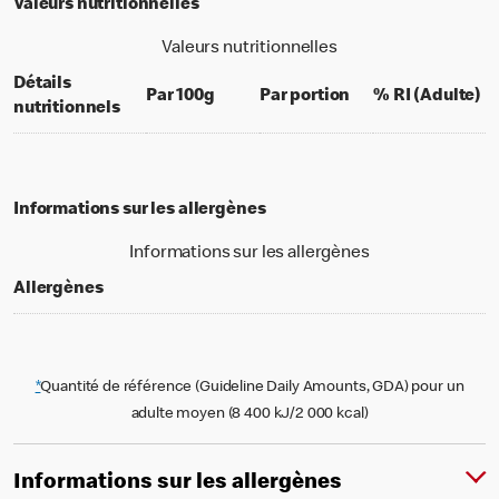
Valeurs nutritionnelles
Valeurs nutritionnelles
Détails
per 100 grams
per portion
% 
Par 100g
Par portion
% RI (Adulte)
nutritionnels
Informations sur les allergènes
Informations sur les allergènes
Allergènes
*
Quantité de référence (Guideline Daily Amounts, GDA) pour un
adulte moyen (8 400 kJ/2 000 kcal)
Informations sur les allergènes