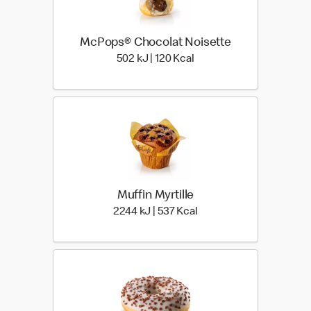
McPops® Chocolat Noisette
502 kiloJoule | 120 kilo c
502 kJ | 120 Kcal
Muffin Myrtille
2244 kiloJoule | 537 kilo
2244 kJ | 537 Kcal