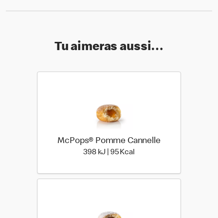
Tu aimeras aussi…
McPops® Pomme Cannelle
398 kiloJoule | 95 kilo ca
398 kJ | 95 Kcal