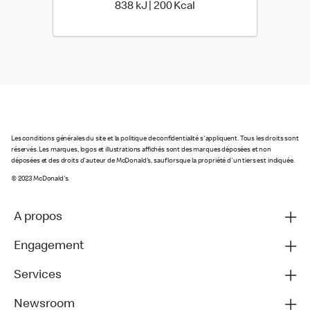
838 kiloJoule | 200 kilo 
838 kJ | 200 Kcal
Les conditions générales du site et la politique de confidentialité s'appliquent. Tous les droits sont
réservés. Les marques, logos et illustrations affichés sont des marques déposées et non
déposées et des droits d'auteur de McDonald's, sauf lorsque la propriété d'un tiers est indiquée.
© 2023 McDonald's.
A propos
Engagement
Services
Newsroom