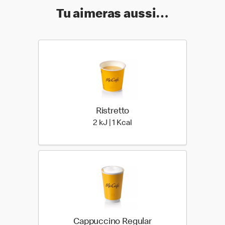
Tu aimeras aussi…
Ristretto
2 kiloJoule | 1 kilo calories
2 kJ | 1 Kcal
Cappuccino Regular