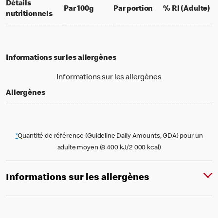
Détails
per 100 grams
per portion
% 
Par 100g
Par portion
% RI (Adulte)
nutritionnels
Informations sur les allergènes
Informations sur les allergènes
Allergènes
*
Quantité de référence (Guideline Daily Amounts, GDA) pour un
adulte moyen (8 400 kJ/2 000 kcal)
Informations sur les allergènes