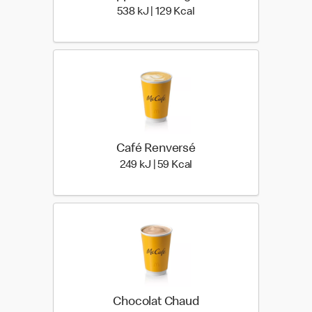
538 kiloJoule | 129 kilo c
538 kJ | 129 Kcal
Café Renversé
249 kiloJoule | 59 kilo cal
249 kJ | 59 Kcal
Chocolat Chaud