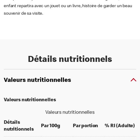
enfant repartira avec un jouet ou un livre, histoire de garder un beau
souvenir de sa visite.
Détails nutritionnels
Valeurs nutritionnelles
Valeurs nutritionnelles
Valeurs nutritionnelles
Détails
per 100 grams
per portion
% 
Par 100g
Par portion
% RI (Adulte)
nutritionnels