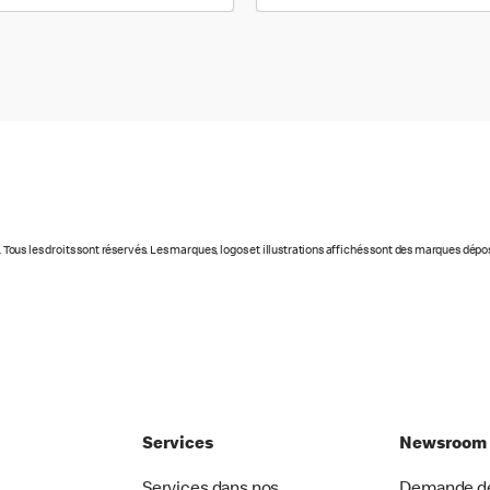
t. Tous les droits sont réservés. Les marques, logos et illustrations affichés sont des marques dép
Services
Newsroom