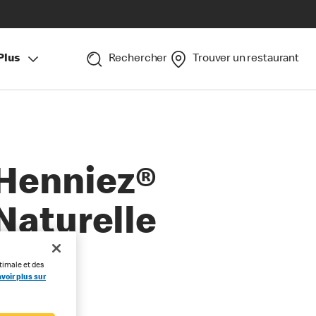
Plus
Rechercher
Trouver un restaurant
Henniez®
Naturelle
timale et des
voir plus sur
ailles