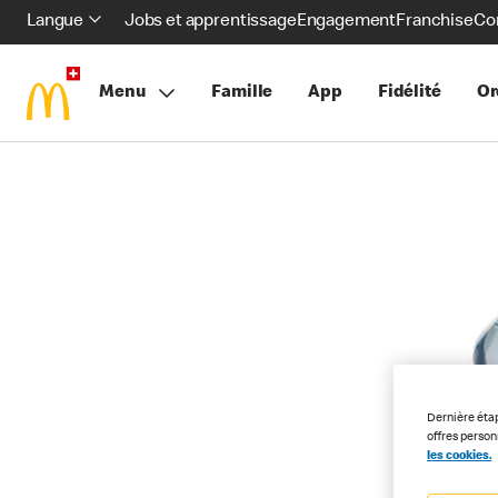
Langue
Jobs et apprentissage
Engagement
Franchise
Co
Menu
Famille
App
Fidélité
Or
Dernière éta
offres perso
les cookies.