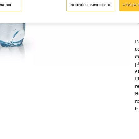
mètres
Je continue sans cookies
C'est part
L
a
M
p
e
P
r
H
r
0