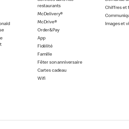
Services dans nos
Demande de
restaurants
Chiffres et 
McDelivery®
Communiqu
McDrive®
onald
Images et v
se
Order&Pay
de
App
t
Fidélité
Famille
Fêter son anniversaire
Cartes cadeau
Wifi