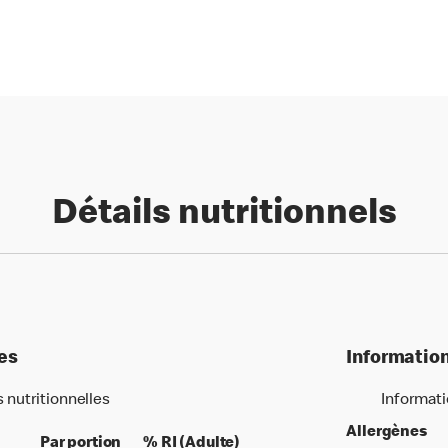
Détails nutritionnels
les
Information
s nutritionnelles
Informati
Allergènes
per 100 grams
per portion
% daily value for an adult
Par portion
% RI (Adulte)