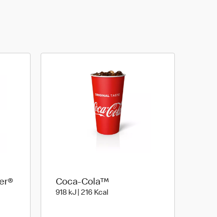
er®
Coca-Cola™
918 kiloJoule | 216 kilo calories
918 kJ | 216 Kcal
le | 113 kilo calories