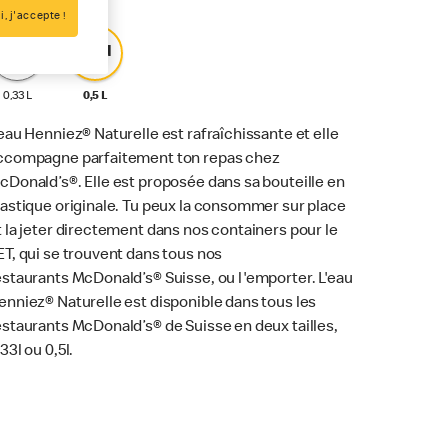
i, j'accepte !
Sma
Med
0,33 L
0,5 L
'eau Henniez® Naturelle est rafraîchissante et elle
ccompagne parfaitement ton repas chez
cDonald’s®. Elle est proposée dans sa bouteille en
lastique originale. Tu peux la consommer sur place
t la jeter directement dans nos containers pour le
ET, qui se trouvent dans tous nos
estaurants McDonald’s® Suisse, ou l'emporter. L'eau
enniez® Naturelle est disponible dans tous les
estaurants McDonald’s® de Suisse en deux tailles,
,33l ou 0,5l.