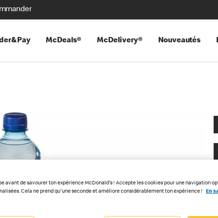
mmander
der&Pay
McDeals®
McDelivery®
Nouveautés
pe avant de savourer ton expérience McDonald's ! Accepte les cookies pour une navigation op
nnalisées. Cela ne prend qu'une seconde et améliore considérablement ton expérience !
En sa
T