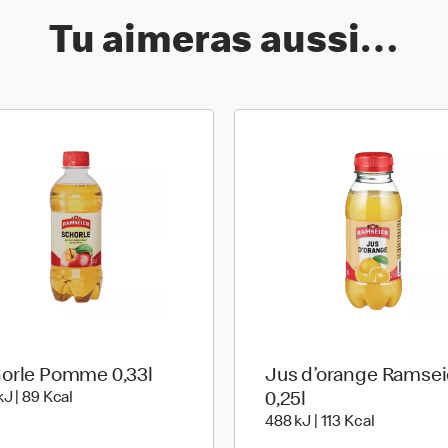
Tu aimeras aussi…
orle Pomme 0,33l
Jus d’orange Ramsei
376 kiloJoule | 89 kilo calories
kJ | 89 Kcal
0,25l
488 kiloJou
488 kJ | 113 Kcal