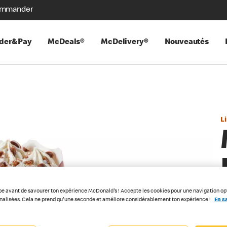
mmander
der&Pay
McDeals®
McDelivery®
Nouveautés
L
pe avant de savourer ton expérience McDonald's ! Accepte les cookies pour une navigation op
nnalisées. Cela ne prend qu'une seconde et améliore considérablement ton expérience !
En sa