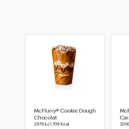
McFlurry® Cookie Dough
McF
Chocolat
Car
2976 kiloJoule | 709 kilo calor
2976 kJ | 709 Kcal
3206