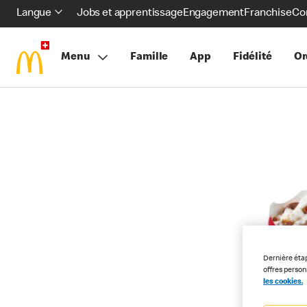
Langue
Jobs et apprentissage
Engagement
Franchise
Co
Menu
Famille
App
Fidélité
Or
Dernière éta
offres perso
les cookies.