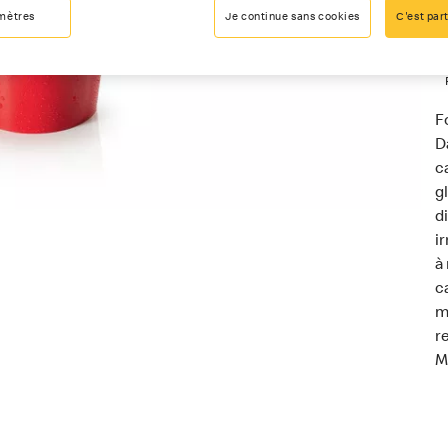
mètres
Je continue sans cookies
C'est part
F
D
c
gl
d
i
à
c
m
r
M