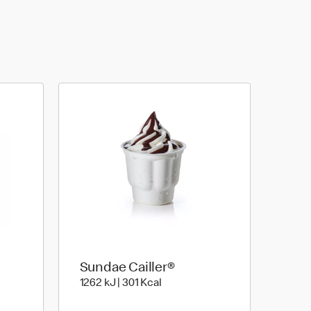
Sundae Cailler®
oule | 382 kilo calories
1262 kiloJoule | 301 kilo calorie
1262 kJ | 301 Kcal