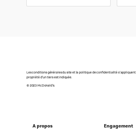
Les conditions générales du site et la politique de confidentialité s'appliquen
propriété d'un tiers est indiquée.
© 2023 McDonald's.
A propos
Engagement