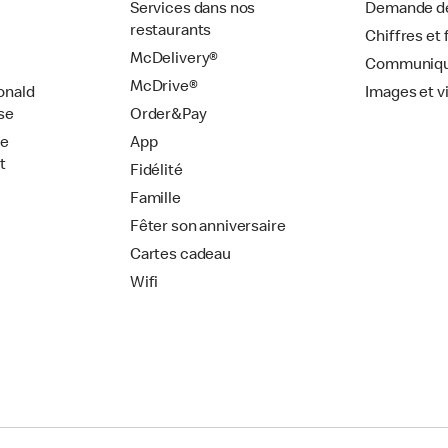
Services dans nos
Demande de
restaurants
Chiffres et 
McDelivery®
Communiqu
McDrive®
onald
Images et v
se
Order&Pay
de
App
t
Fidélité
Famille
Fêter son anniversaire
Cartes cadeau
Wifi