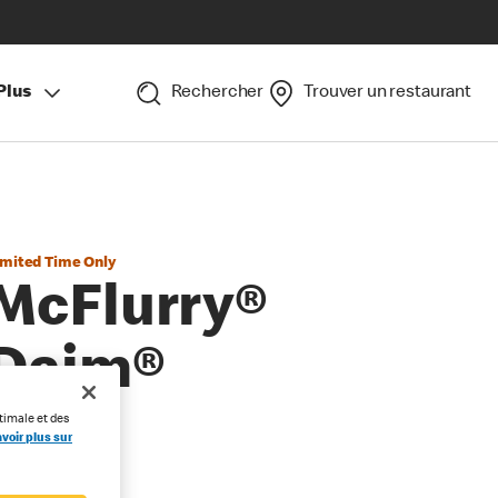
Plus
Rechercher
Trouver un restaurant
imited Time Only
McFlurry®
Daim®
timale et des
voir plus sur