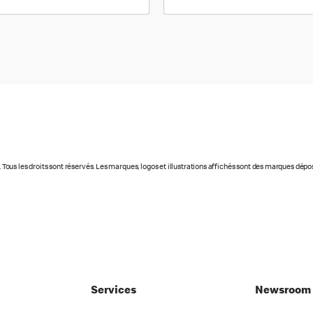
t. Tous les droits sont réservés. Les marques, logos et illustrations affichés sont des marques dép
Services
Newsroom