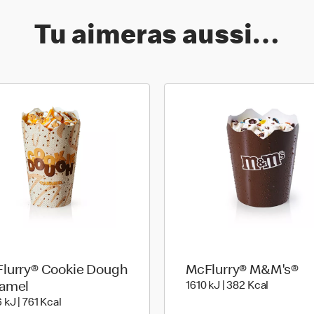
Tu aimeras aussi…
lurry® Cookie Dough
McFlurry® M&M's®
1610 kiloJ
amel
1610 kJ | 382 Kcal
ies
3206 kiloJoule | 761 kilo calories
 kJ | 761 Kcal