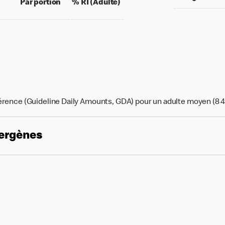
per 100 grams
per portion
% daily value for an adult
Par portion
% RI (Adulte)
érence (Guideline Daily Amounts, GDA) pour un adulte moyen (8 4
lergènes