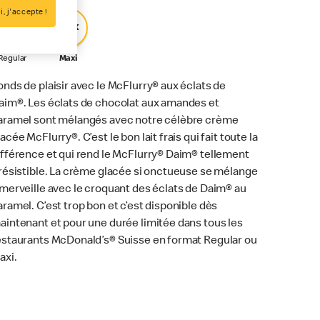
i, j'accepte !
Reg
Max
Regular
Maxi
onds de plaisir avec le McFlurry® aux éclats de
aim®. Les éclats de chocolat aux amandes et
aramel sont mélangés avec notre célèbre crème
acée McFlurry®. C’est le bon lait frais qui fait toute la
ifférence et qui rend le McFlurry® Daim® tellement
rrésistible. La crème glacée si onctueuse se mélange
 merveille avec le croquant des éclats de Daim® au
aramel. C’est trop bon et c’est disponible dès
aintenant et pour une durée limitée dans tous les
estaurants McDonald’s® Suisse en format Regular ou
axi.