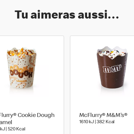
Tu aimeras aussi…
lurry® Cookie Dough
McFlurry® M&M's®
1610 kiloJ
amel
1610 kJ | 382 Kcal
es
2191 kiloJoule | 520 kilo calories
 kJ | 520 Kcal