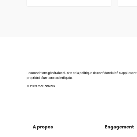
Les conditions générales du site et la politique de confidentialité s'appliquen
propriété d'un tiers est indiquée.
© 2023 McDonald's.
A propos
Engagement