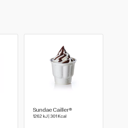
Sundae Cailler®
oule | 382 kilo calories
1262 kiloJoule | 301 kilo calorie
1262 kJ | 301 Kcal