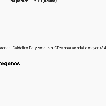
per 100 grams
per portion
% daily value for an adult
Par portion
% RI (Adulte)
érence (Guideline Daily Amounts, GDA) pour un adulte moyen (8 4
lergènes