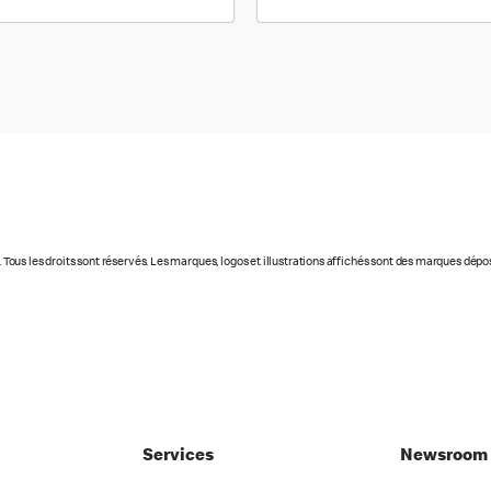
t. Tous les droits sont réservés. Les marques, logos et illustrations affichés sont des marques dép
Services
Newsroom