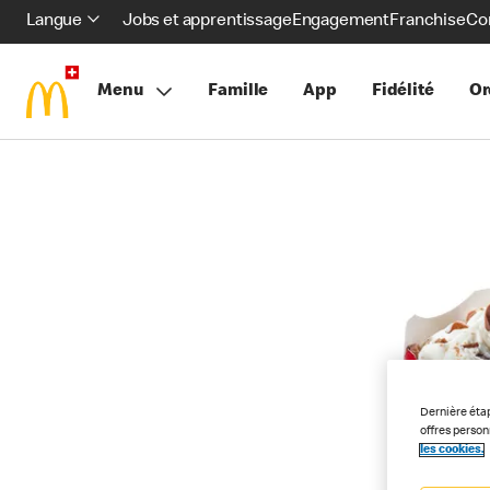
Langue
Jobs et apprentissage
Engagement
Franchise
Co
Menu
Famille
App
Fidélité
Or
Dernière éta
offres perso
les cookies.