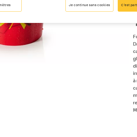
mètres
Je continue sans cookies
C'est part
F
D
c
gl
d
i
à
c
m
r
M