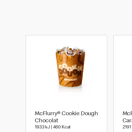
McFlurry® Cookie Dough
McF
Chocolat
Car
1933 kiloJoule | 460 kilo calori
1933 kJ | 460 Kcal
2191