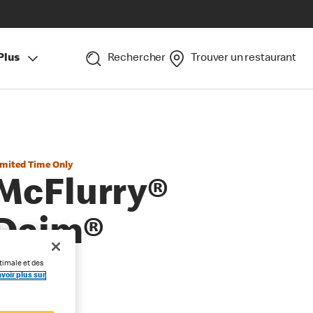
Plus
Rechercher
Trouver un restaurant
imited Time Only
McFlurry®
Daim®
timale et des
voir plus sur