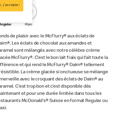
i, j'accepte !
Reg
Max
Regular
Maxi
onds de plaisir avec le McFlurry® aux éclats de
aim®. Les éclats de chocolat aux amandes et
aramel sont mélangés avec notre célèbre crème
acée McFlurry®. C’est le bon lait frais qui fait toute la
ifférence et qui rend le McFlurry® Daim® tellement
rrésistible. La crème glacée si onctueuse se mélange
 merveille avec le croquant des éclats de Daim® au
aramel. C’est trop bon et c’est disponible dès
aintenant et pour une durée limitée dans tous les
estaurants McDonald’s® Suisse en format Regular ou
axi.