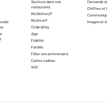
Services dans nos
Demande de
restaurants
Chiffres et 
McDelivery®
Communiqu
McDrive®
onald
Images et v
se
Order&Pay
de
App
t
Fidélité
Famille
Fêter son anniversaire
Cartes cadeau
Wifi