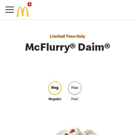
Limited Time Only
McFlurry® Daim®
Reg
Max
Regular
Maxi