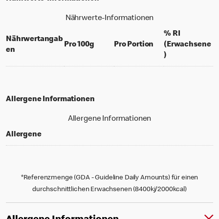
Nährwerte-Informationen
% RI
Nährwertangab
per 100 grams
per portion
Pro 100g
Pro Portion
(Erwachsene
en
% daily value f
)
Allergene Informationen
Allergene Informationen
Allergene
*Referenzmenge (GDA - Guideline Daily Amounts) für einen
durchschnittlichen Erwachsenen (8400kj/2000kcal)