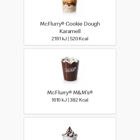
McFlurry® Cookie Dough
Karamell
2191 kiloJoule | 520 kilo 
2191 kJ | 520 Kcal
McFlurry® M&M’s®
1610 kiloJoule | 382 kilo
1610 kJ | 382 Kcal