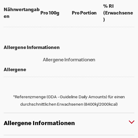
% RI
Nährwertangab
per 100 grams
per portion
Pro 100g
Pro Portion
(Erwachsene
en
% daily value f
)
Allergene Informationen
Allergene Informationen
Allergene
*Referenzmenge (GDA - Guideline Daily Amounts) für einen
durchschnittlichen Erwachsenen (8400kj/2000kcal)
Allergene Informationen