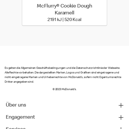
McFlurry® Cookie Dough
Karamell
2191 kiloJoule | 520 kilo 
2191 kJ | 520 Kcal
Es gelten die Allgemeinen Geschäftsbedingungen und die Datenschutzrichtlinie der Webseite.
Alle Rechte vorbehalten. Die dargestellten Marken, Logos und Grafiken sind eingetragene und
nicht eingetragene Marken und Urheberrechte von McDonald's, sofern nicht Eigentumsrechte
Dritter angegeben sind.
© 2023 McDonald's.
Über uns
Engagement