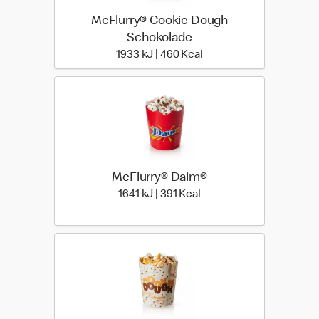
McFlurry® Cookie Dough
Schokolade
1933 kiloJoule | 460 kilo
1933 kJ | 460 Kcal
McFlurry® Daim®
1641 kiloJoule | 391 kilo 
1641 kJ | 391 Kcal