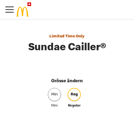
Limited Time Only
Sundae Cailler®
Grösse ändern
Min
Reg
Mini
Regular