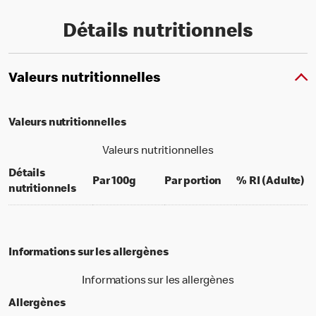
Détails nutritionnels
Valeurs nutritionnelles
Valeurs nutritionnelles
Valeurs nutritionnelles
Détails
per 100 grams
per portion
% 
Par 100g
Par portion
% RI (Adulte)
nutritionnels
Informations sur les allergènes
Informations sur les allergènes
Allergènes