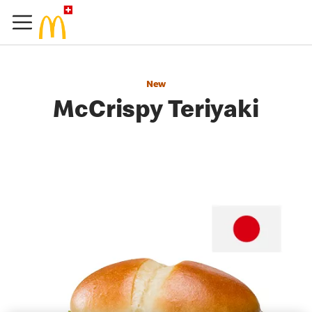
New
McCrispy Teriyaki