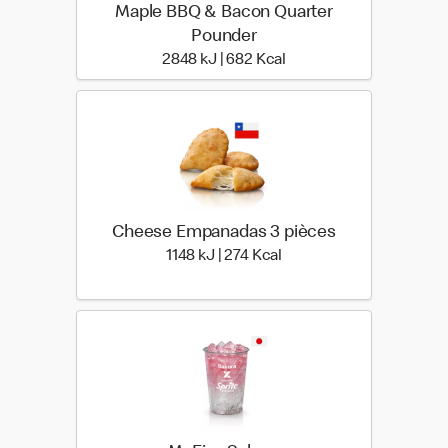
Maple BBQ & Bacon Quarter
Pounder
2848 kiloJoule | 682 kil
2848 kJ | 682 Kcal
Cheese Empanadas 3 pièces
1148 kiloJoule | 274 kilo 
1148 kJ | 274 Kcal