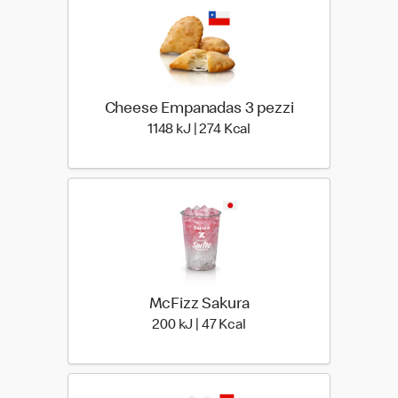
Cheese Empanadas 3 pezzi
1148 kiloJoule | 274 kilo 
1148 kJ | 274 Kcal
McFizz Sakura
200 kiloJoule | 47 kilo ca
200 kJ | 47 Kcal