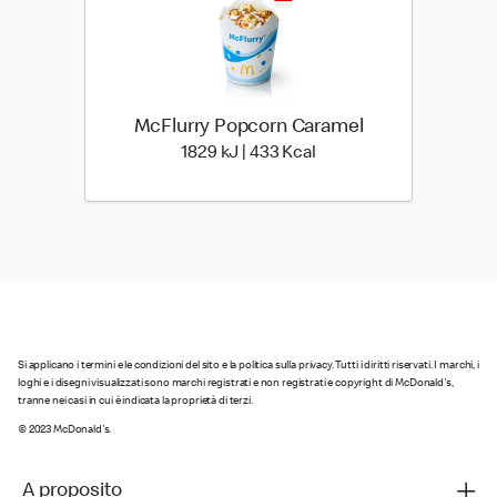
McFlurry Popcorn Caramel
1829 kiloJoule | 433 kilo
1829 kJ | 433 Kcal
Si applicano i termini e le condizioni del sito e la politica sulla privacy. Tutti i diritti riservati. I marchi, i
loghi e i disegni visualizzati sono marchi registrati e non registrati e copyright di McDonald's,
tranne nei casi in cui è indicata la proprietà di terzi.
© 2023 McDonald's.
A proposito