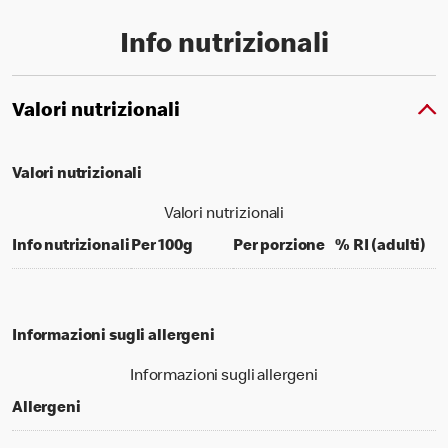
Info nutrizionali
Valori nutrizionali
Valori nutrizionali
Valori nutrizionali
per 100 grams
per portion
% d
Info nutrizionali
Per 100g
Per porzione
% RI (adulti)
Informazioni sugli allergeni
Informazioni sugli allergeni
Allergeni