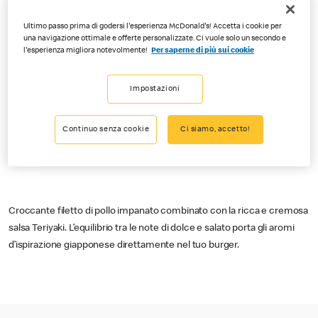
Ultimo passo prima di godersi l'esperienza McDonald's! Accetta i cookie per
una navigazione ottimale e offerte personalizzate. Ci vuole solo un secondo e
l'esperienza migliora notevolmente!
Per saperne di più sui cookie
Impostazioni
Continuo senza cookie
Ci siamo, accetto!
Croccante filetto di pollo impanato combinato con la ricca e cremosa
salsa Teriyaki. L’equilibrio tra le note di dolce e salato porta gli aromi
d’ispirazione giapponese direttamente nel tuo burger.