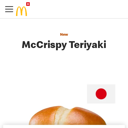
New
McCrispy Teriyaki