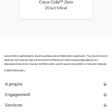
Coca-Cola™ Zero
20 kiloJoule | 5 kilo calori
20 kJ | 5 Kcal
Les conditions générales du site et la politique de confidentialité s'appliquent. Tous les droits sont
réservés. Les marques, logos et illustrations affichés sont des marques déposées et non
déposées et des droits d'auteur de McDonald's, sauf lorsque la propriété d'un tiers est indiquée.
© 2023 McDonald's.
A propos
Engagement
Services