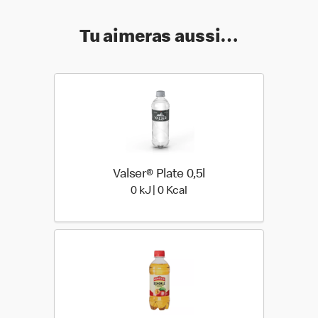
Tu aimeras aussi…
Valser® Plate 0,5l
0 kiloJoule | 0 kilo calories
0 kJ | 0 Kcal