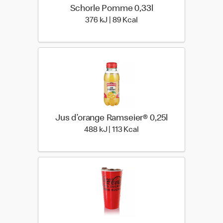
Schorle Pomme 0,33l
376 kiloJoule | 89 kilo ca
376 kJ | 89 Kcal
Jus d’orange Ramseier® 0,25l
488 kiloJoule | 113 kilo c
488 kJ | 113 Kcal