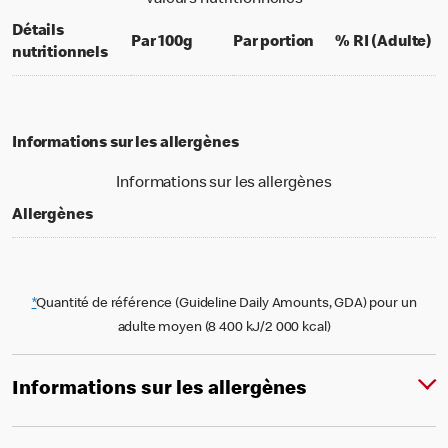
Détails
per 100 grams
per portion
% 
Par 100g
Par portion
% RI (Adulte)
nutritionnels
Informations sur les allergènes
Informations sur les allergènes
Allergènes
*
Quantité de référence (Guideline Daily Amounts, GDA) pour un
adulte moyen (8 400 kJ/2 000 kcal)
Informations sur les allergènes