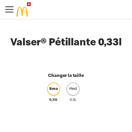
Valser® Pétillante 0,33l
Changer la taille
Sma
Med
0,33L
0,5L