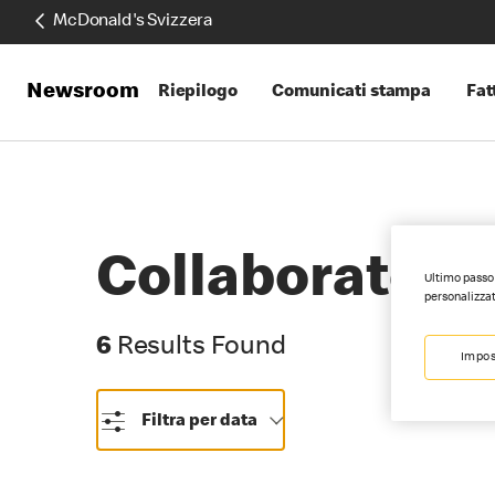
McDonald's Svizzera
Newsroom
Riepilogo
Comunicati stampa
Fatt
Collaboratori 
Ultimo passo 
personalizzat
6 Results Found
6
Results Found
Impos
Filtra per data