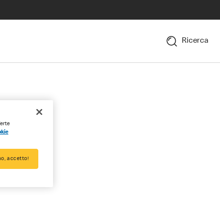
Ricerca
ferte
okie
o, accetto!