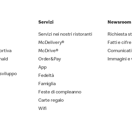
Servizi
Newsroom
Servizi nei nostri ristoranti
Richiesta 
McDelivery®
Fatti e cifre
ortiva
McDrive®
Comunicati
nald
Order&Pay
Immagini e 
App
 sviluppo
Fedeltà
Famiglia
Feste di compleanno
Carte regalo
Wifi