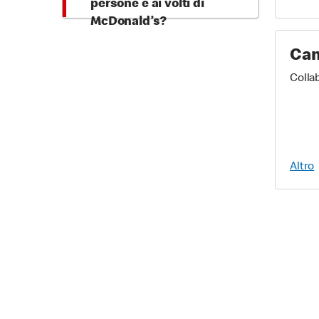
persone e ai volti di
McDonald’s?
Cam
Colla
Altro