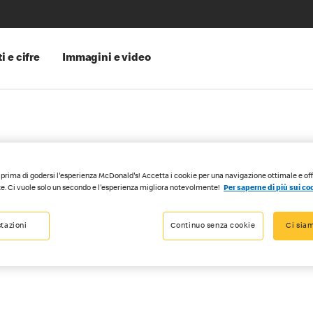
i e cifre
Immagini e video
e collaboratrici
prima di godersi l'esperienza McDonald's! Accetta i cookie per una navigazione ottimale e of
e. Ci vuole solo un secondo e l'esperienza migliora notevolmente!
Per saperne di più sui co
tazioni
Continuo senza cookie
Ci siam