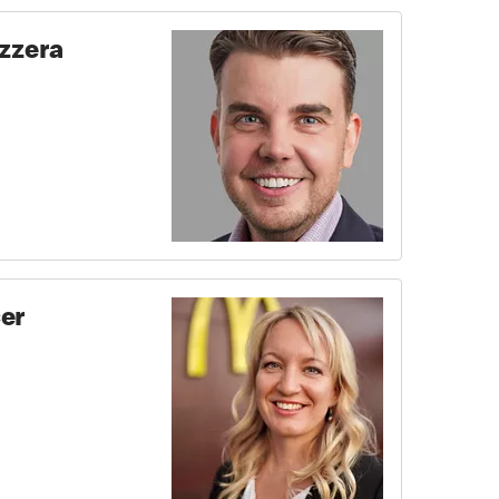
izzera
er