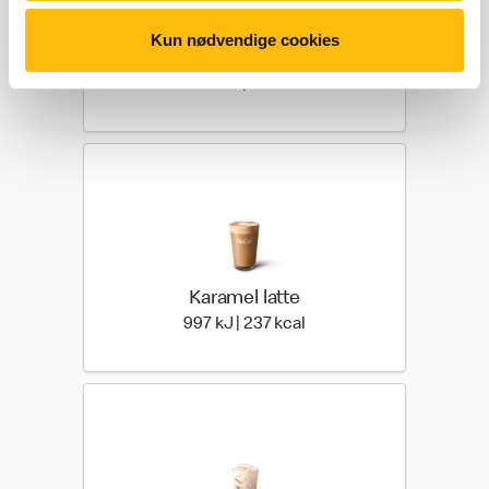
Kun nødvendige cookies
Vanilje latte
1.012 kilo joules | 241 kil
1.012 kJ | 241 kcal
Karamel latte
997 kilo joules | 237 kilo 
997 kJ | 237 kcal