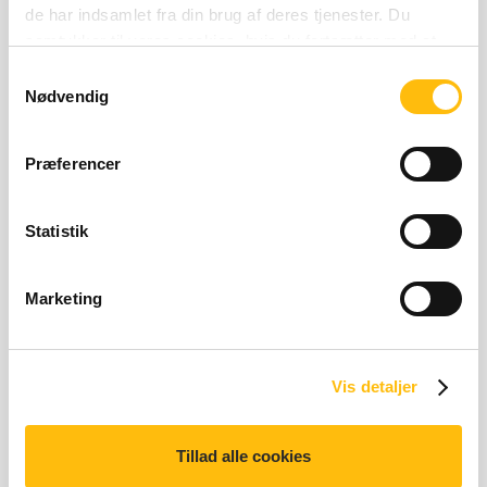
de har indsamlet fra din brug af deres tjenester. Du
samtykker til vores cookies, hvis du fortsætter med at
anvende vores hjemmeside.
Samtykkevalg
Relaterede produkter
Nødvendig
Præferencer
Statistik
Marketing
Latte
783 kilo joules | 187 kilo 
783 kJ | 187 kcal
Vis detaljer
Tillad alle cookies