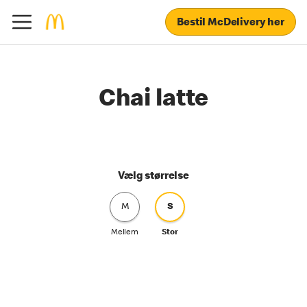
Bestil McDelivery her
Chai latte
Vælg størrelse
M
S
Mellem
Stor