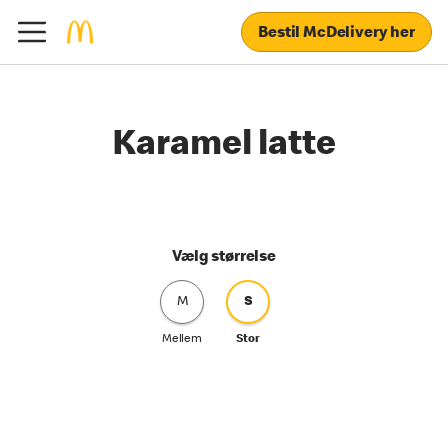
Bestil McDelivery her
Karamel latte
Vælg størrelse
M
S
Mellem
Stor