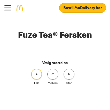
Bestil McDelivery her
Fuze Tea® Fersken
Vælg størrelse
L
M
S
Lille
Mellem
Stor