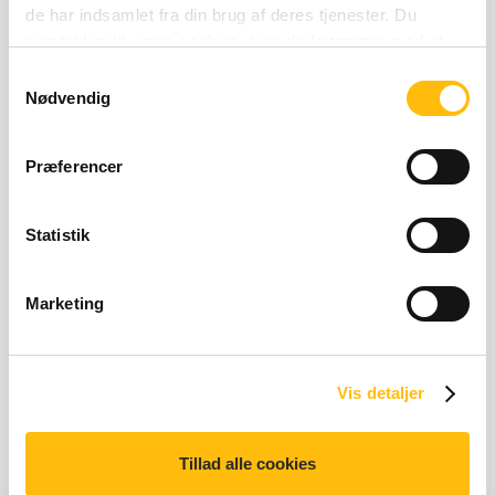
de har indsamlet fra din brug af deres tjenester. Du
samtykker til vores cookies, hvis du fortsætter med at
anvende vores hjemmeside.
Samtykkevalg
Relaterede produkter
Nødvendig
Præferencer
Statistik
Marketing
Coca-Cola®
449 kilo joules | 106 kilo 
449 kJ | 106 kcal
Vis detaljer
Tillad alle cookies