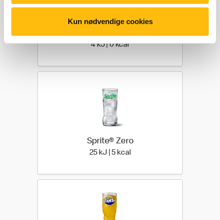
Kun nødvendige cookies
Coca-Cola® Zero
4 kilo joules | 0 kilo calories
4 kJ | 0 kcal
Sprite® Zero
25 kilo joules | 5 kilo calori
25 kJ | 5 kcal