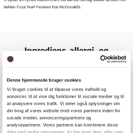
Vi byder en nyhed velkommen. Nu kan du nemlig slukke tørsten i en
lækker Fuze Tea® Fersken hos McDonald’s.
Ingrediens, allergi- og
næringsoplysning
Næringsindhold
Denne hjemmeside bruger cookies
Vi bruger cookies til at tilpasse vores indhold og
annoncer, til at vise dig funktioner til sociale medier og til
Ingrediens- og allergioplysning
at analysere vores trafik. Vi deler også oplysninger om
din brug af vores website med vores partnere inden for
sociale medier, annonceringspartnere og
analysepartnere. Vores partnere kan kombinere disse
data med andre oplysninger, du har givet dem, eller som
Næringsberegner