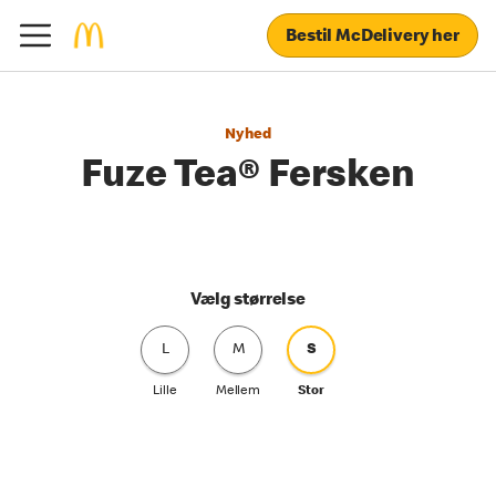
Bestil McDelivery her
Nyhed
Fuze Tea® Fersken
Vælg størrelse
L
M
S
Lille
Mellem
Stor