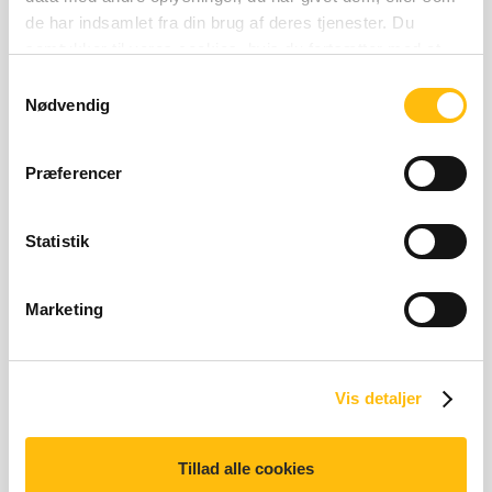
de har indsamlet fra din brug af deres tjenester. Du
samtykker til vores cookies, hvis du fortsætter med at
anvende vores hjemmeside.
Samtykkevalg
Nødvendig
Relaterede produkter
Præferencer
Statistik
Marketing
Coca-Cola®
898 kilo joules | 213 kilo 
898 kJ | 213 kcal
Vis detaljer
Tillad alle cookies