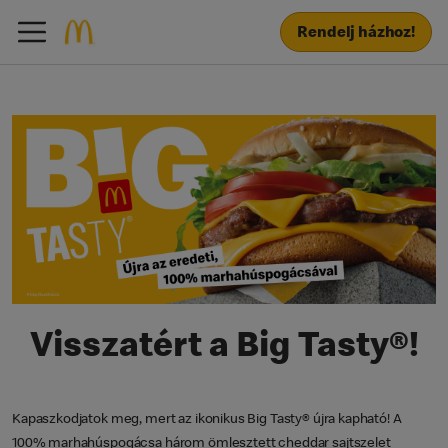
Rendelj házhoz!
Visszatért a Big Tasty®!
Kapaszkodjatok meg, mert az ikonikus Big Tasty® újra kapható! A
100% marhahúspogácsa három ömlesztett cheddar sajtszelet