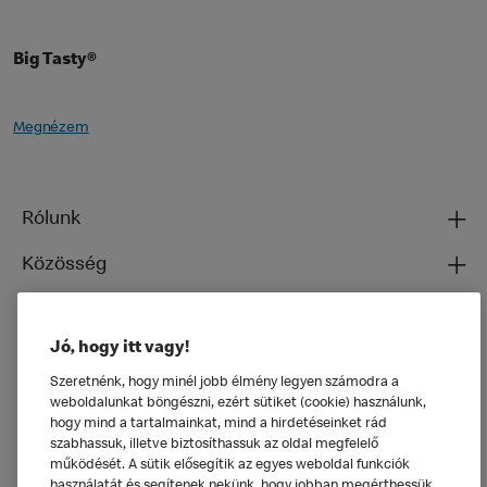
Big Tasty®
Megnézem
Rólunk
Közösség
Ételeinkről
Jó, hogy itt vagy!
Általános
Szeretnénk, hogy minél jobb élmény legyen számodra a
weboldalunkat böngészni, ezért sütiket (cookie) használunk,
hogy mind a tartalmainkat, mind a hirdetéseinket rád
szabhassuk, illetve biztosíthassuk az oldal megfelelő
működését. A sütik elősegítik az egyes weboldal funkciók
használatát és segítenek nekünk, hogy jobban megérthessük,