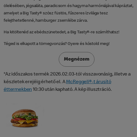
ölelésében, jégsaláta, paradicsom és hagyma harmóniájával kápráztat,
amelyet a Big Tasty® szósz füstös, fűszeres ízvilága tesz
felejthetetlenné, hamburger zsemlébe zárva.
Ha kitöltenéd az ebédszünetedet, a Big Tasty®-re számíthatsz!
Téged is elkapott a tömegvonzás? Gyere és kóstold meg!
Megnézem
*Az időszakos termék 2026.02.03-tól visszavonásig, illetve a
készletek erejéig érhető el. A
McReggeli®-t árusító
éttermekben
10:30 után kapható. A kép illusztráció.