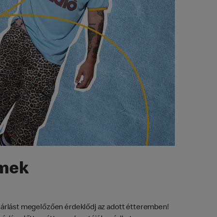
rmek
vásárlást megelőzően érdeklődj az adott étteremben!