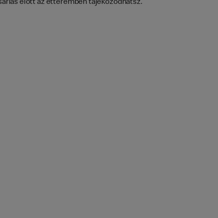
vásárlás előtt az étteremben tájékozódhatsz.