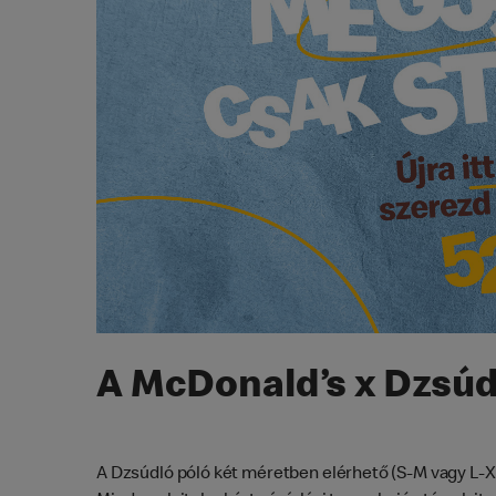
A McDonald’s x Dzsúd
A Dzsúdló póló két méretben elérhető (S-M vagy L-XL)