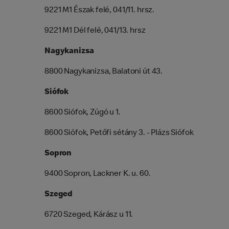
9221 M1 Észak felé, 041/11. hrsz.
9221 M1 Dél felé, 041/13. hrsz
Nagykanizsa
8800 Nagykanizsa, Balatoni út 43.
Siófok
8600 Siófok, Zúgó u 1.
8600 Siófok, Petőfi sétány 3. - Plázs Siófok
Sopron
9400 Sopron, Lackner K. u. 60.
Szeged
6720 Szeged, Kárász u 11.