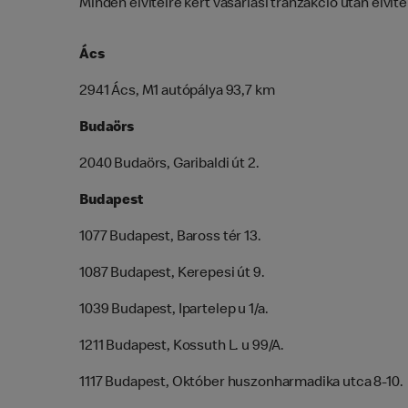
Minden elvitelre kért vásárlási tranzakció után elvit
Ács
2941 Ács, M1 autópálya 93,7 km
Budaörs
2040 Budaörs, Garibaldi út 2.
Budapest
1077 Budapest, Baross tér 13.
1087 Budapest, Kerepesi út 9.
1039 Budapest, Ipartelep u 1/a.
1211 Budapest, Kossuth L. u 99/A.
1117 Budapest, Október huszonharmadika utca 8-10.