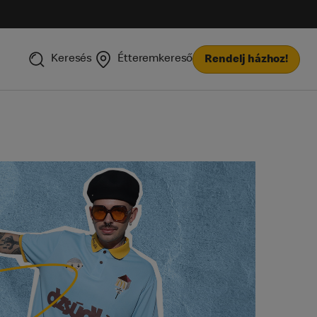
Keresés
Étteremkereső
Rendelj házhoz!