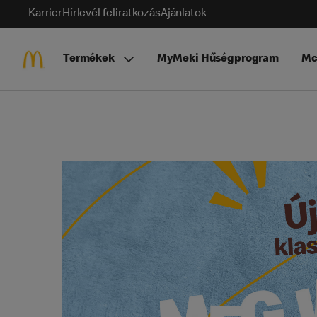
Karrier
Hírlevél feliratkozás
Ajánlatok
Termékek
MyMeki Hűségprogram
Mc