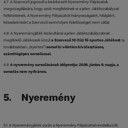
4.7 A Szervező jogosult a beérkezett Nyeremény Pályázatok
megvizsgálására, hogy azok megfelelnek-e a jelen Játékszabályzat
feltételeinek. A Nyeremény Pályázatok hiányosságáért, hibájáért,
késedelméért a Szervező semmilyen felelősséget nem vállal.
4.8 A Nyereményjáték lezárultával a jelen Játékszabályzatnak
megfelelő Játékosok közül
a Szervező 10 (tíz) fő nyertes Játékost
(a
továbbiakban: „Nyertes”)
sorsol ki véletlen kiválasztásos,
számítógépes sorsolással.
4.9
A nyeremény sorsolásának időpontja: 2026. június 9. napja, a
sorsolás nem nyilvános.
5. Nyeremény
5.1 A Nyereményjáték során a Nyeremény Pályázattal rendelkezők