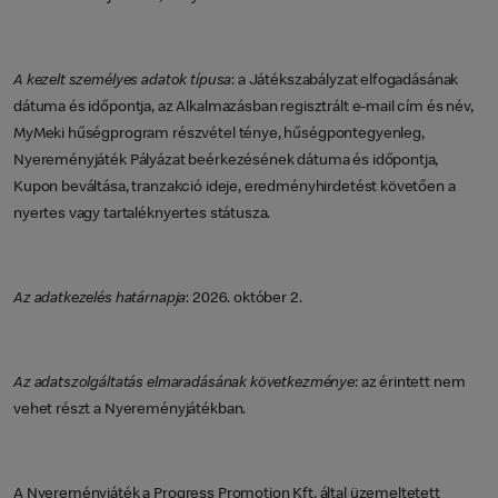
A kezelt személyes adatok típusa
: a Játékszabályzat elfogadásának
dátuma és időpontja, az Alkalmazásban regisztrált e-mail cím és név,
MyMeki hűségprogram részvétel ténye, hűségpontegyenleg,
Nyereményjáték Pályázat beérkezésének dátuma és időpontja,
Kupon beváltása, tranzakció ideje, eredményhirdetést követően a
nyertes vagy tartaléknyertes státusza.
Az adatkezelés határnapja
: 2026. október 2.
Az adatszolgáltatás elmaradásának következménye
: az érintett nem
vehet részt a Nyereményjátékban.
A Nyereményjáték a Progress Promotion Kft. által üzemeltetett