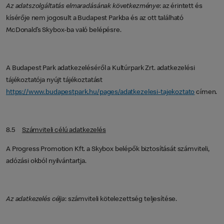
Az adatszolgáltatás elmaradásának következménye
: az érintett és
kísérője nem jogosult a Budapest Parkba és az ott található
McDonald’s Skybox-ba való belépésre.
A Budapest Park adatkezeléséről a Kultúrpark Zrt. adatkezelési
tájékoztatója nyújt tájékoztatást
https://www.budapestpark.hu/pages/adatkezelesi-tajekoztato
címen.
8.5
Számviteli célú adatkezelés
A Progress Promotion Kft. a Skybox belépők biztosítását számviteli,
adózási okból nyilvántartja.
Az adatkezelés célja
: számviteli kötelezettség teljesítése.