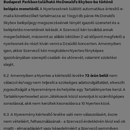
Budapest Parkban található McDonald’s Skybox-ba történő
belépés menetéről.
A Nyerteseknek küldött automatikus értesítő e-
mail a következőket tartalmazza: az 1 (egy) db páros McDonald’s
Skybox belépőjegy megszerzésének tényét igazoló üzenetet és a
beléptetés menetének leírását. A Szervező kéri továbbá annak
megerősítését, miszerint az alábbi (október 2-ai) időpont megfelelő a
nyertesnek és részt kíván venni a Dzsúdló koncerten. Amennyiben
igen, akkor Szervező kéri megküldeni Nyertes fényképes
igazolványában szereplő családi- és utónevét, valamint születési
idejét.
6.2 Amennyiben a Nyertes a kiértesítő levélre
72 órán belül
nem
válaszol és/vagy nem teljesíti a szükséges adatszolgáltatást, elveszíti
jogosultságát a Nyereményre és helyébe egy Tartaléknyertes kerül. A
Tartaléknyerteseket azon Játékosok közül sorsoljuk ki számítógépes
sorsolással, akik nem kerültek kisorsolásra a 10 Nyertes közé.
6.3 A Nyeremény kiértesítő levélre való nem válaszolásért, észre
nem vételéért, felhasználásának - a Szervező érdekkörén kívül eső ok
miatti - elmaradásáért vagy késedelméért a Szervező semmilyen