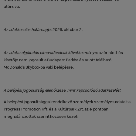
utóneve.
Az adatkezelés határnapja
: 2026. október 2.
Az adatszolgáltatás elmaradásának következménye
: az érintett és
kísérője nem jogosult a Budapest Parkba és az ott található
McDonald’s Skybox-ba való belépésre.
A belépési jogosultság ellenőrzése, mint kapcsolódó adatkezelés:
A belépési jogosultsággal rendelkező személyek személyes adatait a
Progress Promotion Kft. és a Kultúrpark Zrt. az e pontban
meghatározottak szerint közösen kezeli.