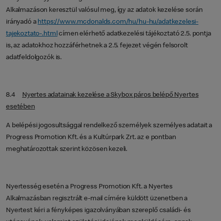
Alkalmazáson keresztül valósul meg, így az adatok kezelése során
irányadó a
https://www.mcdonalds.com/hu/hu-hu/adatkezelesi-
tajekoztato-.html
címen elérhető adatkezelési tájékoztató 2.5. pontja
is, az adatokhoz hozzáférhetnek a 2.5. fejezet végén felsorolt
adatfeldolgozók is.
8.4
Nyertes adatainak kezelése a Skybox páros belépő Nyertes
esetében
A belépési jogosultsággal rendelkező személyek személyes adatait a
Progress Promotion Kft. és a Kultúrpark Zrt. az e pontban
meghatározottak szerint közösen kezeli.
Nyertesség esetén a Progress Promotion Kft. a Nyertes
Alkalmazásban regisztrált e-mail címére küldött üzenetben a
Nyertest kéri a fényképes igazolványában szereplő családi- és