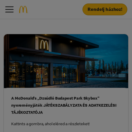
Rendelj házhoz!
A McDonald's „Dzsúdló Budapest Park Skybox"
nyereményjáték JÁTÉKSZABÁLYZATA ÉS ADATKEZELÉSI
TÁJÉKOZTATÓJA
Kattints a gombra, ahol eléred a részleteket!