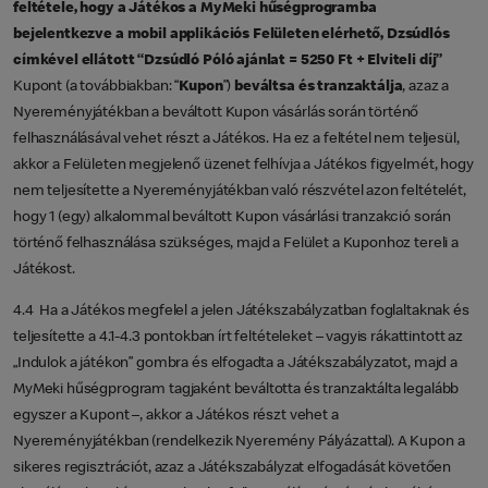
feltétele, hogy a Játékos a MyMeki hűségprogramba
bejelentkezve a mobil applikációs Felületen elérhető, Dzsúdlós
címkével ellátott “Dzsúdló Póló ajánlat = 5250 Ft + Elviteli díj”
Kupont (a továbbiakban: “
Kupon
”)
beváltsa és tranzaktálja
, azaz a
Nyereményjátékban a beváltott Kupon vásárlás során történő
felhasználásával vehet részt a Játékos. Ha ez a feltétel nem teljesül,
akkor a Felületen megjelenő üzenet felhívja a Játékos figyelmét, hogy
nem teljesítette a Nyereményjátékban való részvétel azon feltételét,
hogy 1 (egy) alkalommal beváltott Kupon vásárlási tranzakció során
történő felhasználása szükséges, majd a Felület a Kuponhoz tereli a
Játékost.
4.4 Ha a Játékos megfelel a jelen Játékszabályzatban foglaltaknak és
teljesítette a 4.1-4.3 pontokban írt feltételeket – vagyis rákattintott az
„Indulok a játékon” gombra és elfogadta a Játékszabályzatot, majd a
MyMeki hűségprogram tagjaként beváltotta és tranzaktálta legalább
egyszer a Kupont –, akkor a Játékos részt vehet a
Nyereményjátékban (rendelkezik Nyeremény Pályázattal). A Kupon a
sikeres regisztrációt, azaz a Játékszabályzat elfogadását követően