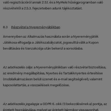
való regisztrációról annak 2.5.1. és a MyMeki hűségprogramban való
részvételről a 2.5.3. fejezeteiben adunk tájékoztatást.
8.3
Részvétel a Nyereményjátékban
Amennyiben az Alkalmazás használata során a Nyereményjáték
Játékosa elfogadja a Játékszabályzatot, jogosulttá válik a Kupon
beváltására és tranzakciója után bekerül a sorsolásba.
Az adatkezelés célja
: a Nyereményjátékban való részvétel biztosítása,
az eredmény megállapítása, Nyertes és Tartaléknyertes értesítése
(mobilalkalmazáson belüli üzenet és e-mail segítségével), valamint
kapcsolattartás, a visszaélések megelőzése.
Az adatkezelés jogalapja
: a GDPR 6. cikk (1) bekezdésének a) pontja, az
érintett hozzájárulása, melyet az érintett bármikor visszavonhat.