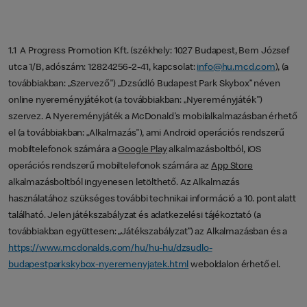
1.1 A Progress Promotion Kft. (székhely: 1027 Budapest, Bem József
utca 1/B, adószám: 12824256-2-41, kapcsolat:
info@hu.mcd.com
), (a
továbbiakban: „Szervező") „Dzsúdló Budapest Park Skybox” néven
online nyereményjátékot (a továbbiakban: „Nyereményjáték")
szervez. A Nyereményjáték a McDonald's mobilalkalmazásban érhető
el (a továbbiakban: „Alkalmazás"), ami Android operációs rendszerű
mobiltelefonok számára a
Google Play
alkalmazásboltból, iOS
operációs rendszerű mobiltelefonok számára az
App Store
alkalmazásboltból ingyenesen letölthető. Az Alkalmazás
használatához szükséges további technikai információ a 10. pont alatt
található. Jelen játékszabályzat és adatkezelési tájékoztató (a
továbbiakban együttesen: „Játékszabályzat”) az Alkalmazásban és a
https://www.mcdonalds.com/hu/hu-hu/dzsudlo-
budapestparkskybox-nyeremenyjatek.html
weboldalon érhető el.