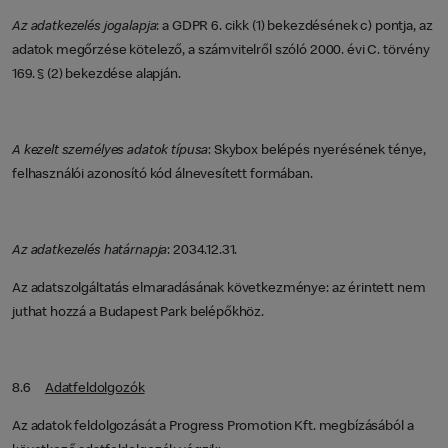
Az adatkezelés jogalapja
: a GDPR 6. cikk (1) bekezdésének c) pontja, az
adatok megőrzése kötelező, a számvitelről szóló 2000. évi C. törvény
169. § (2) bekezdése alapján.
A kezelt személyes adatok típusa
: Skybox belépés nyerésének ténye,
felhasználói azonosító kód álnevesített formában.
Az adatkezelés határnapja
: 2034.12.31.
Az adatszolgáltatás elmaradásának következménye: az érintett nem
juthat hozzá a Budapest Park belépőkhöz.
8.6
Adatfeldolgozók
Az adatok feldolgozását a Progress Promotion Kft. megbízásából a