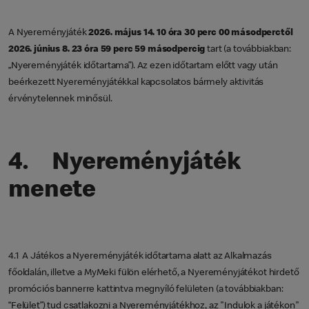
A Nyereményjáték
2026. május 14. 10 óra 30 perc 00 másodperctől
2026. június 8. 23 óra 59 perc 59 másodpercig
tart (a továbbiakban:
„Nyereményjáték időtartama”). Az ezen időtartam előtt vagy után
beérkezett Nyereményjátékkal kapcsolatos bármely aktivitás
érvénytelennek minősül.
4. Nyereményjáték
menete
4.1 A Játékos a Nyereményjáték időtartama alatt az Alkalmazás
főoldalán, illetve a MyMeki fülön elérhető, a Nyereményjátékot hirdető
promóciós bannerre kattintva megnyíló felületen (a továbbiakban:
“Felület”) tud csatlakozni a Nyereményjátékhoz, az "Indulok a játékon"