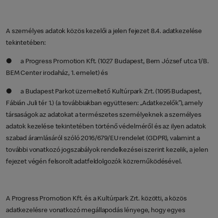
A személyes adatok közös kezelői a jelen fejezet 8.4. adatkezelése
tekintetében:
● a Progress Promotion Kft. (1027 Budapest, Bem József utca 1/B.
BEM Center irodaház, 1. emelet) és
● a Budapest Parkot üzemeltető Kultúrpark Zrt. (1095 Budapest,
Fábián Juli tér 1.) (a továbbiakban együttesen: „Adatkezelők”), amely
társaságok az adatokat a természetes személyeknek a személyes
adatok kezelése tekintetében történő védelméről és az ilyen adatok
szabad áramlásáról szóló 2016/679/EU rendelet (GDPR), valamint a
további vonatkozó jogszabályok rendelkezései szerint kezelik, a jelen
fejezet végén felsorolt adatfeldolgozók közreműködésével.
A Progress Promotion Kft. és a Kultúrpark Zrt. közötti, a közös
adatkezelésre vonatkozó megállapodás lényege, hogy egyes