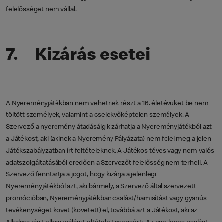
felelősséget nem vállal.
7. Kizárás esetei
A Nyereményjátékban nem vehetnek részt a 16. életévüket be nem
töltött személyek, valamint a cselekvőképtelen személyek. A
Szervező a nyeremény átadásáig kizárhatja a Nyereményjátékból azt
a Játékost, aki (akinek a Nyeremény Pályázata) nem felel meg a jelen
Játékszabályzatban írt feltételeknek. A Játékos téves vagy nem valós
adatszolgáltatásából eredően a Szervezőt felelősség nem terheli. A
Szervező fenntartja a jogot, hogy kizárja a jelenlegi
Nyereményjátékból azt, aki bármely, a Szervező által szervezett
promócióban, Nyereményjátékban csalást/hamisítást vagy gyanús
tevékenységet követ (követett) el, továbbá azt a Játékost, aki az