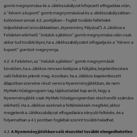
gomb megnyomása és a Játékszabályzat kifejezett elfogadása után,
a "Kérem a kupont" gomb megnyomásával és a Játékszabályzatban -
különösen annak 4.3. pontjában – foglalt további feltételek
teljesítésével (a továbbiakban: „Nyeremény Pályázat”). A Játékos a
Felületen elérhető "Indulok a játékon" gomb megnyomása után csak
akkor tud tovább lépni, ha a Játékszabályzatot elfogadja és a "Kérem a
kupont" gombot megnyomja.
4.2 A Felületen, az "Indulok a játékon" gomb megnyomását
követően, ha a Játékos nincsen belépve a fiókjába, bejelentkezésre
való felkérés jelenik meg. Azonban, ha a Játékos bejelentkezett
állapotban szeretne részt venni a Nyereményjátékban, de nem
MyMeki hűségprogram tag, tájékoztatást kap arról, hogy a
Nyereményjáték csak MyMeki hűségprogramban résztvevők számára
elérhető. Ha a Játékos ezeknek a feltételeknek megfelel, akkor
megjelenik a Játékszabályzat elfogadására irányuló felkérés, és a
folyamatban a 4.1. pontban foglaltak szerint tovább haladhat.
4.3
A Nyereményjátékban való részvétel további elengedhetetlen