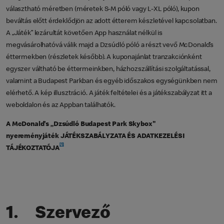
választható méretben (méretek S-M póló vagy L-XL póló), kupon
beváltás előtt érdeklődjön az adott étterem készletével kapcsolatban.
A „Játék” lezárultát követően App használat nélkül is
megvásárolhatóvá válik majd a Dzsúdló póló a részt vevő McDonald’s
éttermekben (részletek később). A kuponajánlat tranzakciónként
egyszer váltható be éttermeinkben, házhozszállítási szolgáltatással,
valamint a Budapest Parkban és egyéb időszakos egységünkben nem
elérhető. A kép illusztráció. A játék feltételei és a játékszabályzat itt a
weboldalon és az Appban találhatók.
A McDonald's „Dzsúdló Budapest Park Skybox"
nyereményjáték JÁTÉKSZABÁLYZATA ÉS ADATKEZELÉSI
[1]
TÁJÉKOZTATÓJA
1. Szervező