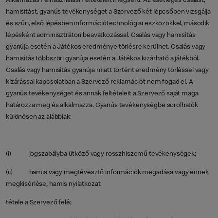
Alkalmazás Felhasználási Feltételeit megsérti. Az esetleges csalást,
hamisítást, gyanús tevékenységet a Szervező két lépcsőben vizsgálja
és szűri, első lépésben információtechnológiai eszközökkel, második
lépésként adminisztrátori beavatkozással. Csalás vagy hamisítás
gyanúja esetén a Játékos eredménye törlésre kerülhet. Csalás vagy
hamisítás többszöri gyanúja esetén a Játékos kizárható a játékból.
Csalás vagy hamisítás gyanúja miatt történt eredmény törléssel vagy
kizárással kapcsolatban a Szervező reklamációt nem fogad el. A
gyanús tevékenységet és annak feltételeit a Szervező saját maga
határozza meg és alkalmazza. Gyanús tevékenységbe sorolhatók
különösen az alábbiak:
(i) jogszabályba ütköző vagy rosszhiszemű tevékenységek;
(ii) hamis vagy megtévesztő információk megadása vagy ennek
megkísérlése, hamis nyilatkozat
tétele a Szervező felé;