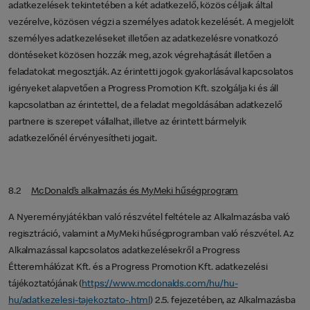
adatkezelések tekintetében a két adatkezelő, közös céljaik által
vezérelve, közösen végzi a személyes adatok kezelését. A megjelölt
személyes adatkezeléseket illetően az adatkezelésre vonatkozó
döntéseket közösen hozzák meg, azok végrehajtását illetően a
feladatokat megosztják. Az érintetti jogok gyakorlásával kapcsolatos
igényeket alapvetően a Progress Promotion Kft. szolgálja ki és áll
kapcsolatban az érintettel, de a feladat megoldásában adatkezelő
partnere is szerepet vállalhat, illetve az érintett bármelyik
adatkezelőnél érvényesítheti jogait.
8.2
McDonald’s alkalmazás és MyMeki hűségprogram
A Nyereményjátékban való részvétel feltétele az Alkalmazásba való
regisztráció, valamint a MyMeki hűségprogramban való részvétel. Az
Alkalmazással kapcsolatos adatkezelésekről a Progress
Étteremhálózat Kft. és a Progress Promotion Kft. adatkezelési
tájékoztatójának (
https://www.mcdonalds.com/hu/hu-
hu/adatkezelesi-tajekoztato-.html
) 2.5. fejezetében, az Alkalmazásba