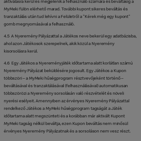
aktiválásra kerül és megjelenik a felhasználó számára és beváltásig a
MyMeki fülön elérhető marad. További kupont sikeres beváltás és
tranzaktálás után tud lehívni a Felületről a "Kérek még egy kupont"
gomb megnyomásával a felhasználó.
4.5 A Nyeremény Pályázattal a Játékos neve bekerül egy adatbázisba,
ahol azon Játékosok szerepelnek, akik közül a Nyeremény
kisorsolásra kerül.
4.6 Egy Játékos a Nyereményjáték időtartama alatt korlátlan számú
Nyeremény Pályázat beküldésére jogosult. Egy Játékos a Kupon
többszöri – a MyMeki hűségprogram résztvevőjeként történő –
beváltásával és tranzaktálásával (felhasználásával) automatikusan
többszörözi a Nyeremény sorsolásán való részvételét és növeli
nyerési esélyeit. Amennyiben az érvényes Nyeremény Pályázattal
rendelkező Játékos a MyMeki hűségprogram tagságát a Játék
időtartama alatt megszünteti és a korábban már aktivált Kupont
MyMeki tagság nélkül beváltja, ezen Kupon beváltás nem minősül
érvényes Nyeremény Pályázatnak és a sorsoláson nem vesz részt.