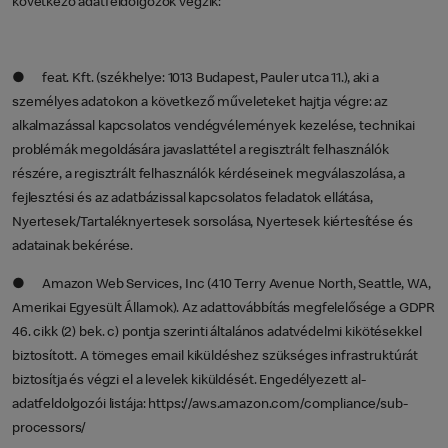
következő adatfeldolgozók végzik:
● feat. Kft. (székhelye: 1013 Budapest, Pauler utca 11.), aki a
személyes adatokon a következő műveleteket hajtja végre: az
alkalmazással kapcsolatos vendégvélemények kezelése, technikai
problémák megoldására javaslattétel a regisztrált felhasználók
részére, a regisztrált felhasználók kérdéseinek megválaszolása, a
fejlesztési és az adatbázissal kapcsolatos feladatok ellátása,
Nyertesek/Tartaléknyertesek sorsolása, Nyertesek kiértesítése és
adatainak bekérése.
● Amazon Web Services, Inc (410 Terry Avenue North, Seattle, WA,
Amerikai Egyesült Államok). Az adattovábbítás megfelelősége a GDPR
46. cikk (2) bek. c) pontja szerinti általános adatvédelmi kikötésekkel
biztosított. A tömeges email kiküldéshez szükséges infrastruktúrát
biztosítja és végzi el a levelek kiküldését. Engedélyezett al-
adatfeldolgozói listája: https://aws.amazon.com/compliance/sub-
processors/