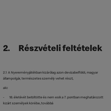
2. Részvételi feltételek
2.1 A Nyereményjátékban kizárólag azon devizabelföldi, magyar
állampolgár, természetes személy vehet részt,
aki:
- 18. életévét betöltötte és nem esik a 7. pontban meghatározott
kizárt személyek körébe, továbbá