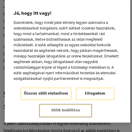
következő e-mail címen: info@hu.mcd.com. A Játékos ugyanezen a
címen, illetve e-mail címen kérheti adatai helyesbítését vagy
Jó, hogy itt vagy!
kezelésének korlátozását is, tiltakozhat az adatkezelés ellen, valamint
élhet az adathordozhatósághoz való jogával. A Licitáló az adatvédelmi
Szeretnénk, hogy minél jobb élmény legyen számodra a
tisztviselőt is felkeresheti kérdésével, panaszával a
weboldalunkat böngészni, ezért sütiket (cookie) használunk,
hogy mind a tartalmainkat, mind a hirdetéseinket rád
kulcsar.zoltan@ppos.hu
e-mail címen.
szabhassuk, illetve biztosíthassuk az oldal megfelelő
működését. A sütik elősegítik az egyes weboldal funkciók
A Progress Promotion Kft. részletes, az érintettek jogait és
használatát és segítenek nekünk, hogy jobban megérthessük,
jogorvoslati lehetőségeit is tartalmazó Adatkezelési Tájékoztatója itt
miképp használják látogatóink az online felületünket. Emellett
érhető el:
https://www.mcdonalds.com/hu/hu-hu/adatkezelesi-
segítenek abban, hogy látogatásod után nagyobb
tajekoztato-.html
.
valószínűséggel érjünk el téged a közösségi médiában is. A
sütik segítségével nyert információkat hirdetési és elemzési
szolgáltatásokat nyújtó partnereinkkel is megosztjuk.
9. Felelősségi
Összes sütit elutasítom
Elfogadom
szabályok
Sütik beállítása
A jelen Játékszabályzatban írt egyéb felelősség kizárásokon,
felelősség korlátozásokon kívül a Szervező az alábbi esetekben is