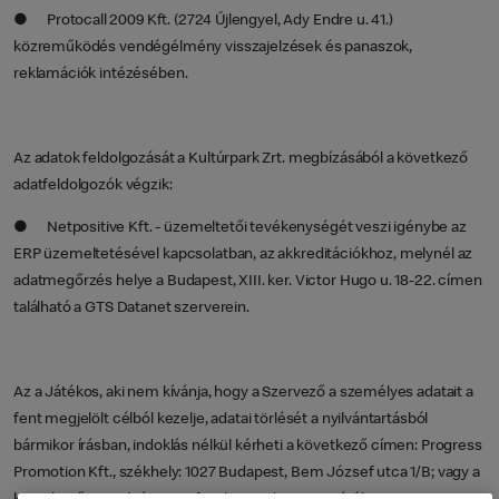
● Protocall 2009 Kft. (2724 Újlengyel, Ady Endre u. 41.)
közreműködés vendégélmény visszajelzések és panaszok,
reklamációk intézésében.
Az adatok feldolgozását a Kultúrpark Zrt. megbízásából a következő
adatfeldolgozók végzik:
● Netpositive Kft. - üzemeltetői tevékenységét veszi igénybe az
ERP üzemeltetésével kapcsolatban, az akkreditációkhoz, melynél az
adatmegőrzés helye a Budapest, XIII. ker. Victor Hugo u. 18-22. címen
található a GTS Datanet szerverein.
Az a Játékos, aki nem kívánja, hogy a Szervező a személyes adatait a
fent megjelölt célból kezelje, adatai törlését a nyilvántartásból
bármikor írásban, indoklás nélkül kérheti a következő címen: Progress
Promotion Kft., székhely: 1027 Budapest, Bem József utca 1/B; vagy a