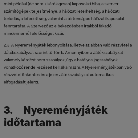
mint például (de nem kizárólagosan) kapcsolati hiba, a szerver
számítógépek teljesítménye, a hálózati leterheltség, a hálózati
torlódás, a lefedettség, valamint a biztonságos hálózati kapcsolat
fenntartása. A Szervező az e bekezdésben írtakból fakadó
mindennemű felelősséget kizár.
2.3 A Nyereményjáték lebonyolítása, illetve az abban való részvétel a
Játékszabályzat szerint történik. Amennyiben a Játékszabályzat
valamely kérdést nem szabályoz, úgy a hatályos jogszabályok
vonatkozó rendelkezéseit kell alkalmazni. A Nyereményjátékban való
részvétel önkéntes és a jelen Játékszabályzat automatikus
elfogadását jelenti.
3. Nyereményjáték
időtartama