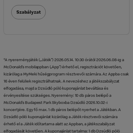
Szabályzat
*A nyereményjáték („Játék”) 2026.05.14. 10:30 órától 2026.06.08-ig a
McDonald’s mobilappban („App”) érhető el, regisztrációt követően,
kizárólag a MyMeki hűségprogram résztvevői számára. Az Appba csak
16 éven felüliek regisztrálhatnak. A nevezéshez a játékszabályzat
elfogadása, majd a Dzsúdló póló kuponajánlat beváltása és
érvényesítése szükséges. Nyeremény: 10 db páros belépő a
McDonald’s Budapest Park Skyboxba Dzsúdló 2026.10.02-i
koncertjére. Egy fő max. 1 db páros belépőt nyerhet a Játékban. A
Dzsúdló póló kuponajánlat kizárólag a Játék résztvevői számára
érhető el a Játék időtartama alatt az Appban, a játékszabályzat
elfogadását követően. A kuponajánlat tartalma: 1 db Dzsúdló póló