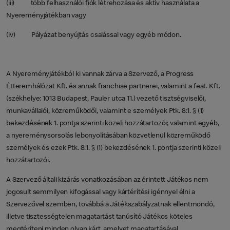
(iii) több felhasználói fiók létrehozása és aktív használata a
Nyereményjátékban vagy
(iv) Pályázat benyújtás csalással vagy egyéb módon.
A Nyereményjátékból ki vannak zárva a Szervező, a Progress
Étteremhálózat Kft. és annak franchise partnerei, valamint a feat. Kft.
(székhelye: 1013 Budapest, Pauler utca 11.) vezető tisztségviselői,
munkavállalói, közreműködői, valamint e személyek Ptk. 8:1. § (1)
bekezdésének 1. pontja szerinti közeli hozzátartozói; valamint egyéb,
a nyereménysorsolás lebonyolításában közvetlenül közreműködő
személyek és ezek Ptk. 8:1. § (1) bekezdésének 1. pontja szerinti közeli
hozzátartozói.
A Szervező általi kizárás vonatkozásában az érintett Játékos nem
jogosult semmilyen kifogással vagy kártérítési igénnyel élni a
Szervezővel szemben, továbbá a Játékszabályzatnak ellentmondó,
illetve tisztességtelen magatartást tanúsító Játékos köteles
megtéríteni minden olyan kárt, amelyet magatartásával