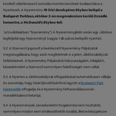
köréből véletlenszerű sorsolás mentén kerülnek kiválasztásra a
Nyertesek. A Nyeremény
10 (tíz) darab páros Skybox belépő a
Budapest Parkban, október 2-án megrendezésre kerülő Dzsúdló
koncertre, a McDonald’s Skybox-ból
.
(a továbbiakban: “Nyeremény”). A Nyereményjáték során egy Játékos
legfeljebb egy Nyereményt (vagyis 1 db páros belépőt) nyerhet.
5.2 A Szervező jogosult a beérkezett Nyeremény Pályázatok
megvizsgálására, hogy azok megfelelnek-e a jelen Játékszabályzat
feltételeinek. A Nyeremény Pályázatok hiányosságáért, hibájáért,
késedelméért a Szervező semmilyen felelősséget nem vállal.
5.3 A Nyertes a Játékszabályzat elfogadásával automatikusan vállalja
és szavatolja, hogy kísérőjével/kísérőivel együtt a
Budapest Park
házirendjét
elfogadja és a Nyeremény felhasználása során
maradéktalanul betartja.
5.4 A Nyeremények, kereskedelmi forgalomba nem hozhatók,
semmilyen módon nem értékesíthetők tovább, illetve készpénzre