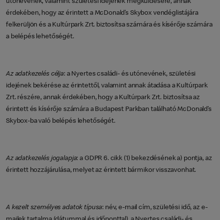
utónevének, valamint születési idejének megküldésére, annak
érdekében, hogy az érintett a McDonald’s Skybox vendéglistájára
felkerüljön és a Kultúrpark Zrt. biztosítsa számára és kísérője számára
a belépés lehetőségét.
Az adatkezelés célja
: a Nyertes családi- és utónevének, születési
idejének bekérése az érintettől, valamint annak átadása a Kultúrpark
Zrt. részére, annak érdekében, hogy a Kultúrpark Zrt. biztosítsa az
érintett és kísérője számára a Budapest Parkban található McDonald’s
Skybox-ba való belépés lehetőségét.
Az adatkezelés jogalapja
: a GDPR 6. cikk (1) bekezdésének a) pontja, az
érintett hozzájárulása, melyet az érintett bármikor visszavonhat.
A kezelt személyes adatok típusa
: név, e-mail cím, születési idő, az e-
mailek tartalma (dátummal és időponttal), a Nyertes családi- és