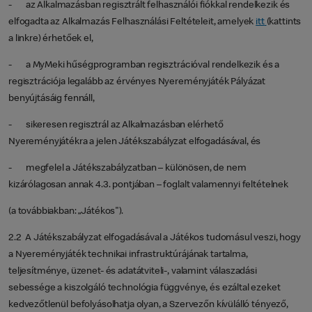
- az Alkalmazásban regisztrált felhasználói fiókkal rendelkezik és
elfogadta az Alkalmazás Felhasználási Feltételeit, amelyek
itt
(kattints
a linkre) érhetőek el,
- a MyMeki hűségprogramban regisztrációval rendelkezik és a
regisztrációja legalább az érvényes Nyereményjáték Pályázat
benyújtásáig fennáll,
- sikeresen regisztrál az Alkalmazásban elérhető
Nyereményjátékra a jelen Játékszabályzat elfogadásával, és
- megfelel a Játékszabályzatban – különösen, de nem
kizárólagosan annak 4.3. pontjában – foglalt valamennyi feltételnek
(a továbbiakban: „Játékos").
2.2 A Játékszabályzat elfogadásával a Játékos tudomásul veszi, hogy
a Nyereményjáték technikai infrastruktúrájának tartalma,
teljesítménye, üzenet- és adatátviteli-, valamint válaszadási
sebessége a kiszolgáló technológia függvénye, és ezáltal ezeket
kedvezőtlenül befolyásolhatja olyan, a Szervezőn kívülálló tényező,