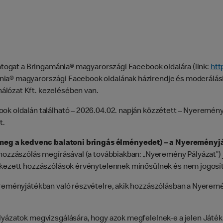
látogat a Bringamánia® magyarországi Facebook oldalára (link:
htt
nia® magyarországi Facebook oldalának házirendje és moderálás
álózat Kft. kezelésében van.
ok oldalán található – 2026.04.02. napján közzétett – Nyeremén
t.
d meg a kedvenc balatoni bringás élményedet) – a Nyereményjá
 hozzászólás megírásával (a továbbiakban: „Nyeremény Pályázat”)
érkezett hozzászólások érvénytelennek minősülnek és nem jogosí
ereményjátékban való részvételre, akik hozzászólásban a Nyerem
lyázatok megvizsgálására, hogy azok megfelelnek-e a jelen Játéks