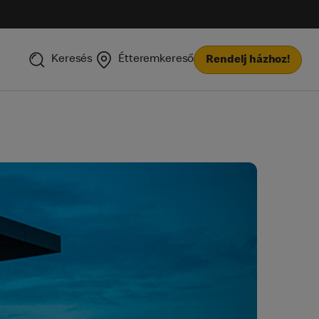
Keresés
Étteremkereső
Rendelj házhoz!