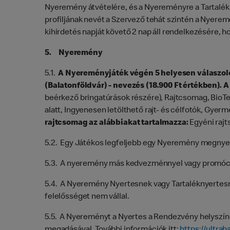
Nyeremény átvételére, és a Nyereményre a Tartalékny
profiljának nevét a Szervező tehát szintén a Nyerem
kihirdetés napját követő 2 nap áll rendelkezésére, 
5. Nyeremény
5.1.
A Nyereményjáték végén 5 helyesen válaszoló 
(Balatonföldvár) - nevezés (18.900 Ft értékben). 
beérkező bringatúrások részére), Rajtcsomag, BioTec
alatt, Ingyenesen letölthető rajt- és célfotók, Gyerm
rajtcsomag az alábbiakat tartalmazza:
Egyéni rajt
5.2. Egy Játékos legfeljebb egy Nyeremény megnyer
5.3. A nyeremény más kedvezménnyel vagy promóci
5.4. A Nyeremény Nyertesnek vagy Tartaléknyertesne
felelősséget nem vállal.
5.5. A Nyereményt a Nyertes a Rendezvény helyszíné