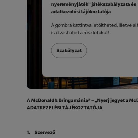
nyereményjáték” játékszabályzata és
adatkezelési tájékoztatója
A gombra kattintva letöltheted, illetve a
is olvashatod a részleteket!
Szabályzat
A McDonald’s Bringamánia® – „Nyerj jegyet a M
ADATKEZELÉSI TÁJÉKOZTATÓJA
1. Szervező