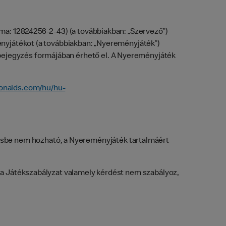
ma: 12824256-2-43) (a továbbiakban: „Szervező”)
nyjátékot (a továbbiakban: „Nyereményjáték”)
bejegyzés formájában érhető el. A Nyereményjáték
onalds.com/hu/hu-
sbe nem hozható, a Nyereményjáték tartalmáért
n a Játékszabályzat valamely kérdést nem szabályoz,