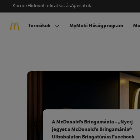
Karrier
Hírlevél feliratkozás
Ajánlatok
Termékek
MyMeki Hűségprogram
Mc
A McDonald’s Bringamánia – „Nyerj
jegyet a McDonald's Bringamánia®
Ultrabalaton Bringatúrára Facebook