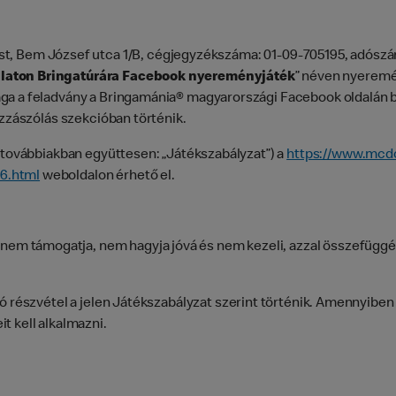
est, Bem József utca 1/B, cégjegyzékszáma: 01-09-705195, adószá
alaton Bringatúrára Facebook nyereményjáték
” néven nyeremé
aga a feladvány a Bringamánia® magyarországi Facebook oldalán 
ozzászólás szekcióban történik.
a továbbiakban együttesen: „Játékszabályzat”) a
https://www.mcd
6.html
weboldalon érhető el.
m támogatja, nem hagyja jóvá és nem kezeli, azzal összefüggé
ló részvétel a jelen Játékszabályzat szerint történik. Amennyibe
t kell alkalmazni.