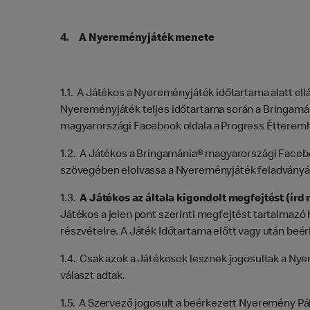
4. A Nyereményjáték menete
1.1. A Játékos a Nyereményjáték időtartama alatt el
Nyereményjáték teljes időtartama során a Bringamá
magyarországi Facebook oldala a Progress Étteremh
1.2. A Játékos a Bringamánia® magyarországi Facebo
szövegében elolvassa a Nyereményjáték feladványá
1.3.
A Játékos az általa kigondolt megfejtést (ír
Játékos a jelen pont szerinti megfejtést tartalmazó
részvételre. A Játék Időtartama előtt vagy után be
1.4. Csak azok a Játékosok lesznek jogosultak a Ny
választ adtak.
1.5. A Szervező jogosult a beérkezett Nyeremény Pá