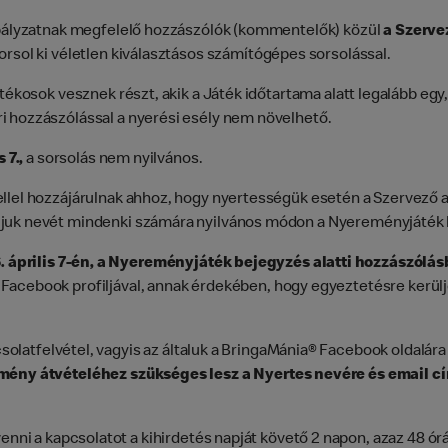
zabályzatnak megfelelő hozzászólók (kommentelők) közül
a Szerve
orsol ki véletlen kiválasztásos számítógépes sorsolással.
tékosok vesznek részt, akik a Játék időtartama alatt legalább egy,
i hozzászólással a nyerési esély nem növelhető.
 7.,
a sorsolás nem nyilvános.
ellel hozzájárulnak ahhoz, hogy nyertességük esetén a Szervező
ljuk nevét mindenki számára nyilvános módon a Nyereményjáték b
. április 7-én, a Nyereményjáték bejegyzés alatti hozzászólá
Facebook profiljával, annak érdekében, hogy egyeztetésre kerü
latfelvétel, vagyis az általuk a BringaMánia® Facebook oldalára
ény átvételéhez szükséges lesz a Nyertes nevére és email cí
a kapcsolatot a kihirdetés napját követő 2 napon, azaz 48 órán 