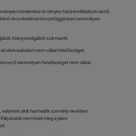
dezvényen mindenkor érvényes házirenddel/szervezői
örténő részvételével összefüggésben semmilyen
ájából, hiányosságából származik.
ali elolvasásáért nem vállal felelősséget.
Szervező semmilyen felelősséget nem vállal.
, valamint akik harmadik személy nevében
Pályázata) nem felel meg a jelen
li.