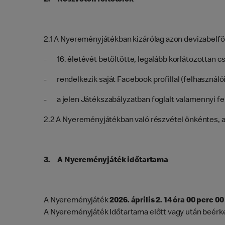
2. Részvételi feltételek
2.1 A Nyereményjátékban kizárólag azon devizabelföl
- 16. életévét betöltötte, legalább korlátozottan 
- rendelkezik saját Facebook profillal (felhasználói 
- a jelen Játékszabályzatban foglalt valamennyi fel
2.2 A Nyereményjátékban való részvétel önkéntes, a 
3. A Nyereményjáték időtartama
A Nyereményjáték
2026. április 2. 14 óra 00 perc 
A Nyereményjáték Időtartama előtt vagy után beérk