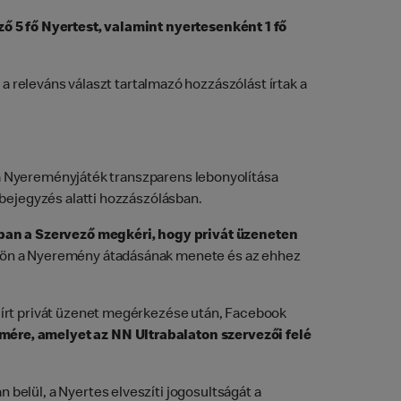
ző 5 fő Nyertest, valamint nyertesenként 1 fő
 a releváns választ tartalmazó hozzászólást írtak a
 a Nyereményjáték transzparens lebonyolítása
ejegyzés alatti hozzászólásban.
sban a Szervező megkéri, hogy privát üzeneten
ljön a Nyeremény átadásának menete és az ehhez
 írt privát üzenet megérkezése után, Facebook
mére, amelyet az NN Ultrabalaton szervezői felé
belül, a Nyertes elveszíti jogosultságát a