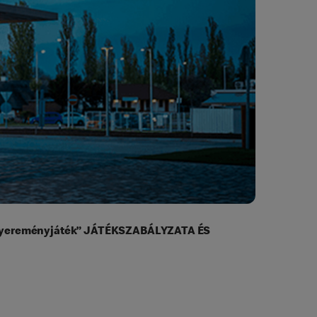
 nyereményjáték”
JÁTÉKSZABÁLYZATA ÉS