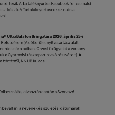
on értesít. A Tartaléknyertes Facebook felhasználói
eszi közzé. A Tartaléknyertesnek szintén a
vel.
® UltraBalaton Bringatúra 2026. április 25-i
, Befutóérem (A célterület nyitvatartása alatt
mentes sör a célban, Orvosi felügyelet a verseny
juk a Gyermelyi tésztapartin való részvételt).
A
n kötelező)
, NN UB kulacs.
felhasználás, elvesztés esetén a Szervező
n beváltani a nevének és születési dátumának