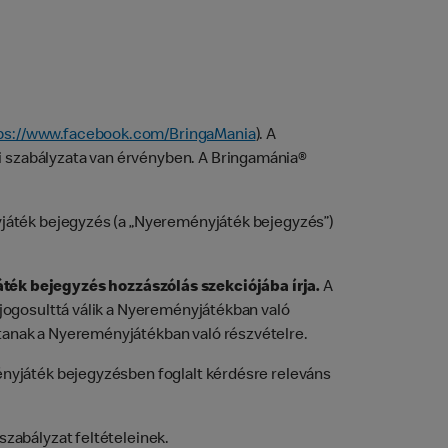
ps://www.facebook.com/BringaMania
). A
i szabályzata van érvényben. A Bringamánia®
yjáték bejegyzés (a „Nyereményjáték bejegyzés”)
ték bejegyzés hozzászólás szekciójába írja.
A
 jogosulttá válik a Nyereményjátékban való
tanak a Nyereményjátékban való részvételre.
ényjáték bejegyzésben foglalt kérdésre releváns
zabályzat feltételeinek.