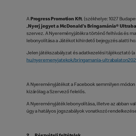
A
Progress
Promotion
Kft
. (székhelye: 1027 Budap
„
Nyerj jegyet a McDonald's Bringamánia® Ultrab
szervez. A Nyereményjátékra történő felhívás és m
lebonyolítása a Játékot kihirdető bejegyzés alatti h
Jelen játékszabályzat és adatkezelési tájékoztató (
hu/nyeremenyjatekok/bringamania-ultrabalaton202
A Nyereményjátékot a Facebook semmilyen módon ne
kizárólag a Szervező felelős.
A Nyereményjáték lebonyolítása, illetve az abban va
úgy a hatályos jogszabályok vonatkozó rendelkezései