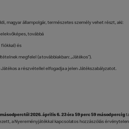
di, magyar állampolgár, természetes személy vehet részt, aki:
cselekvőképes, továbbá
fiókkal) és
tételnek megfelel (a továbbiakban: „Játékos”).
Játékos a részvétellel elfogadja a jelen Játékszabályzatot.
00 másodperctől
2026. április 6. 23 óra 59 perc 59 másodpercig
t
ezett, a Nyereményjátékkal kapcsolatos hozzászólás érvénytele