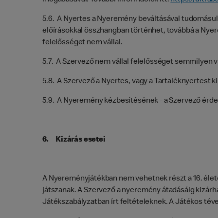
megadásával. További információk itt:
https://ultra
5.6. A Nyertes a Nyeremény beváltásával tudomásul
előírásokkal összhangban történhet, továbbá a Ny
felelősséget nem vállal.
5.7. A Szervező nem vállal felelősséget semmilyen v
5.8. A Szervező a Nyertes, vagy a Tartaléknyertest k
5.9. A Nyeremény kézbesítésének - a Szervező érdek
6. Kizárás esetei
A Nyereményjátékban nem vehetnek részt a 16. élet
játszanak. A Szervező a nyeremény átadásáig kizárha
Játékszabályzatban írt feltételeknek. A Játékos tév