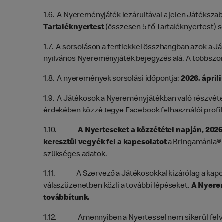
1.6. A Nyereményjáték lezárultával a jelen Játéks
Tartaléknyertest
(összesen 5 fő Tartaléknyertest) s
1.7. A sorsoláson a fentiekkel összhangban azok a Já
nyilvános Nyereményjáték bejegyzés alá. A többször
1.8. A nyeremények sorsolási időpontja:
2026. április
1.9. A Játékosok a Nyereményjátékban való részvét
érdekében közzé tegye Facebook felhasználói profi
1.10.
A Nyerteseket a közzététel napján, 2026
keresztül vegyék fel a kapcsolatot
a Bringamánia® 
szükséges adatok.
1.11. A Szervező a Játékosokkal kizárólag a kapcso
válaszüzenetben közli a további lépéseket.
A Nyerem
továbbítunk.
1.12. Amennyiben a Nyertessel nem sikerül felvenni 