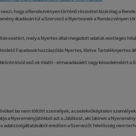
balaton.hu/nnultrabalaton/bringatura-informaciok/
 veszi, hogy a Rendezvényen történő részvétel kizárólag a Ren
eremény átadásán túl a Szervező a Nyertesnek a Rendezvényen t
itás esetért, mely a Nyertes által megadott adatok esetleges hib
ihirdető Facebook hozzászólás Nyertes, illetve Tartaléknyertes ált
körén kívül eső ok miatti - elmaradásáért vagy késedelméért a 
évüket be nem töltött személyek, a cselekvőképtelen személyek
tja a Nyereményjátékból azt a Játékost, aki (akinek a Nyeremény 
es adatszolgáltatásából eredően a Szervezőt felelősség nem terhe