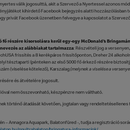
ertes válik jogosulttá, akit a Szervező a Nyertessel azonos mód
ényjátékot kihirdető Facebook bejegyzés alatti hozzászólásban t
hogy privát Facebook üzenetben felvegye a kapcsolatot a Szervező
fő részére kisorsolásra kerül egy-egy McDonald’s Bringamánia
A nevezés az alábbiakat tartalmazza
: Részvételi jog a versenyen
hUSA frissítés a 8 kerékpáros frissítőponton, Dreher 24 alkohol
elyi tésztaparti (pénteken az első 5000 fő érkező részére biztosít
szám (viselése kötelező), Karszalag
(melynek a viselése a versenye
ésére és átvételére jogosult.
óval nem összevonható, készpénzre nem váltható.
k történő átadását követően, jogtalan vagy rendeltetésellenes 
n – Annagora Aquapark, Balatonfüred -, tudja a regisztráció sorá