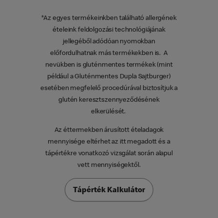
*Az egyes termékeinkben található allergének
ételeink feldolgozási technológiájának
jellegéből adódóan nyomokban
előfordulhatnak más termékekben is. A
nevükben is gluténmentes termékek (mint
például a Gluténmentes Dupla Sajtburger)
esetében megfelelő procedúrával biztosítjuk a
glutén keresztszennyeződésének
elkerülését.
Az éttermekben árusított ételadagok
mennyisége eltérhet az itt megadott és a
tápértékre vonatkozó vizsgálat során alapul
vett mennyiségektől.
Tápérték Kalkulátor