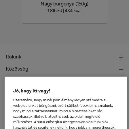
Nagy burgonya (150g)
1 815 Energia | 434 Energ
1 815 kJ | 434 kcal
Rólunk
Közösség
Ételeinkről
Jó, hogy itt vagy!
Általános
Szeretnénk, hogy minél jobb élmény legyen számodra a
weboldalunkat böngészni, ezért sütiket (cookie) használunk,
hogy mind a tartalmainkat, mind a hirdetéseinket rád
szabhassuk, illetve biztosíthassuk az oldal megfelelő
működését. A sütik elősegítik az egyes weboldal funkciók
használatát és segítenek nekünk, hogy jobban megérthessük,