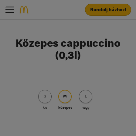
Rendelj házhoz!
Közepes cappuccino
(0,3l)
S
M
L
kis
közepes
nagy