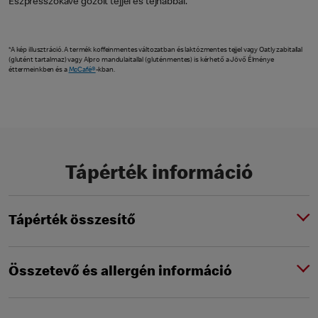
Eszpresszókávé gőzölt tejjel és tejhabbal.
*A kép illusztráció. A termék koffeinmentes változatban és laktózmentes tejjel vagy Oatly zabitallal
(glutént tartalmaz) vagy Alpro mandulaitallal (gluténmentes) is kérhető a Jövő Élménye
éttermeinkben és a
McCafé®
-kban.
Tápérték információ
Tápérték összesítő
Összetevő és allergén információ