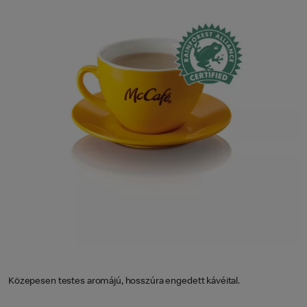
Közepesen testes aromájú, hosszúra engedett kávéital.