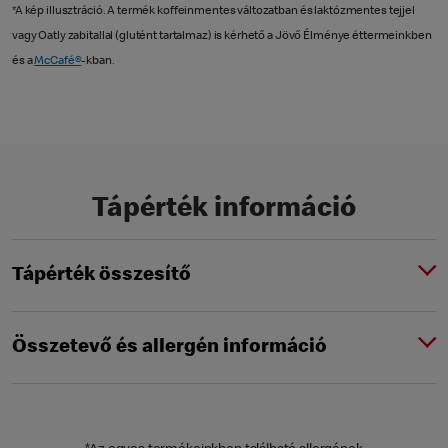
*A kép illusztráció. A termék koffeinmentes változatban és laktózmentes tejjel
vagy Oatly zabitallal (glutént tartalmaz) is kérhető a Jövő Élménye éttermeinkben
és a
McCafé®
-kban.
Tápérték információ
Tápérték összesítő
Összetevő és allergén információ