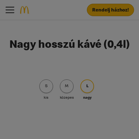
Rendelj házhoz!
Nagy hosszú kávé (0,4l)
S
M
L
kis
közepes
nagy