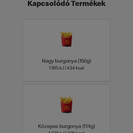
Kapcsolódó Termékek
Nagy burgonya (150g)
1 815 Energia | 434 Energ
1 815 kJ | 434 kcal
Közepes burgonya (114g)