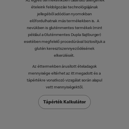
*Az egyes termékeinkben található allergének
ételeink feldolgozási technológiájának
jellegéből adódóan nyomokban
előfordulhatnak más termékekben is. A
nevükben is gluténmentes termékek (mint
például a Gluténmentes Dupla Sajtburger)
esetében megfelelő procedúrával biztosítjuk a
glutén keresztszennyeződésének
elkerülését.
Az éttermekben árusított ételadagok
mennyisége eltérhet az itt megadott és a
tápértékre vonatkozó vizsgálat során alapul
vett mennyiségektől.
Tápérték Kalkulátor