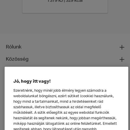
1 379 Energia | 329 Ener
1 379 kJ | 329 kcal
Rólunk
Közösség
Ételeinkről
Jó, hogy itt vagy!
Általános
Szeretnénk, hogy minél jobb élmény legyen számodra a
weboldalunkat böngészni, ezért sütiket (cookie) használunk,
hogy mind a tartalmainkat, mind a hirdetéseinket rád
szabhassuk, illetve biztosíthassuk az oldal megfelelő
működését. A sütik elősegítik az egyes weboldal funkciók
használatát és segítenek nekünk, hogy jobban megérthessük,
miképp használják látogatóink az online felületünket. Emellett
segítenek abban, hogy látogatásod után nagyobb