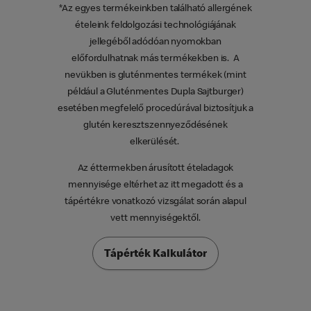
*Az egyes termékeinkben található allergének
ételeink feldolgozási technológiájának
jellegéből adódóan nyomokban
előfordulhatnak más termékekben is. A
nevükben is gluténmentes termékek (mint
például a Gluténmentes Dupla Sajtburger)
esetében megfelelő procedúrával biztosítjuk a
glutén keresztszennyeződésének
elkerülését.
Az éttermekben árusított ételadagok
mennyisége eltérhet az itt megadott és a
tápértékre vonatkozó vizsgálat során alapul
vett mennyiségektől.
Tápérték Kalkulátor