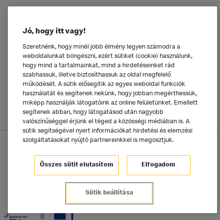
Ételeinkről
Jó, hogy itt vagy!
Általános
Szeretnénk, hogy minél jobb élmény legyen számodra a
weboldalunkat böngészni, ezért sütiket (cookie) használunk,
hogy mind a tartalmainkat, mind a hirdetéseinket rád
szabhassuk, illetve biztosíthassuk az oldal megfelelő
működését. A sütik elősegítik az egyes weboldal funkciók
használatát és segítenek nekünk, hogy jobban megérthessük,
miképp használják látogatóink az online felületünket. Emellett
segítenek abban, hogy látogatásod után nagyobb
valószínűséggel érjünk el téged a közösségi médiában is. A
sütik segítségével nyert információkat hirdetési és elemzési
szolgáltatásokat nyújtó partnereinkkel is megosztjuk.
Adatkezelési tájékoztató
McDonald's Alkalmazás
Sütik beállítása
Összes sütit elutasítom
Elfogadom
©2025 McDonald's Magyarország
Sütik beállítása