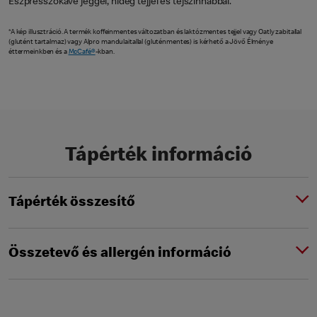
Eszpresszókávé jéggel, hideg tejjel és tejszínhabbal.
*A kép illusztráció. A termék koffeinmentes változatban és laktózmentes tejjel vagy Oatly zabitallal
(glutént tartalmaz) vagy Alpro mandulaitallal (gluténmentes) is kérhető a Jövő Élménye
éttermeinkben és a
McCafé®
-kban.
Tápérték információ
Tápérték összesítő
Összetevő és allergén információ