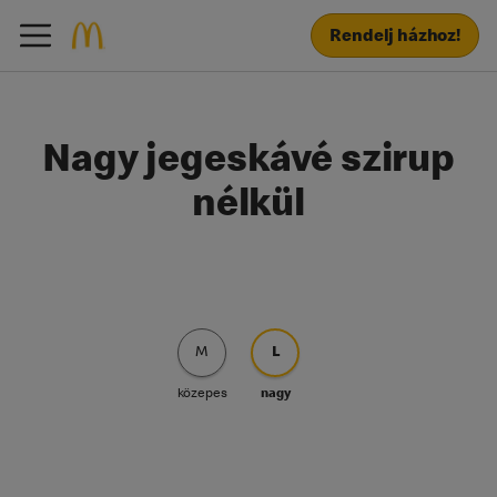
Rendelj házhoz!
Nagy jegeskávé szirup
nélkül
M
L
közepes
nagy