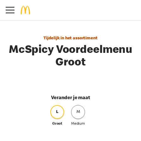
Tijdelijk in het assortiment
McSpicy Voordeelmenu
Groot
Verander je maat
L
M
Groot
Medium