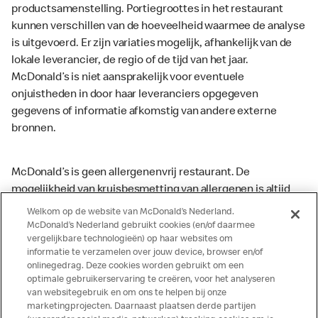
productsamenstelling. Portiegroottes in het restaurant
kunnen verschillen van de hoeveelheid waarmee de analyse
is uitgevoerd. Er zijn variaties mogelijk, afhankelijk van de
lokale leverancier, de regio of de tijd van het jaar.
McDonald’s is niet aansprakelijk voor eventuele
onjuistheden in door haar leveranciers opgegeven
gegevens of informatie afkomstig van andere externe
bronnen.
McDonald’s is geen allergenenvrij restaurant. De
mogelijkheid van kruisbesmetting van allergenen is altijd
aanwezig. McDonald’s kan zodoende niet garanderen dat
Welkom op de website van McDonald’s Nederland.
haar producten geen sporen van allergenen bevatten.
McDonald’s Nederland gebruikt cookies (en/of daarmee
vergelijkbare technologieën) op haar websites om
McDonald’s aanvaardt daarom geen aansprakelijkheid
informatie te verzamelen over jouw device, browser en/of
indien een gast als gevolg van het binnenkrijgen van (een
onlinegedrag. Deze cookies worden gebruikt om een
spoor van) een allergeen lichamelijke klachten krijgt. Alle
optimale gebruikerservaring te creëren, voor het analyseren
producten kunnen sporen bevatten van dierlijke
van websitegebruik en om ons te helpen bij onze
marketingprojecten. Daarnaast plaatsen derde partijen
ingrediënten. McDonald’s streeft er naar om de