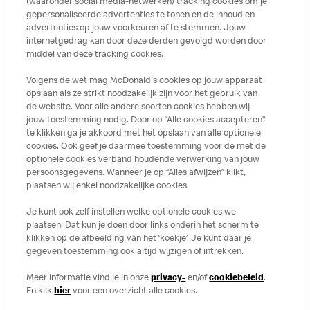
(waaronder social media-netwerken) tracking cookies om je
voedingswaarde- en allergeneninformatie altijd up to date
gepersonaliseerde advertenties te tonen en de inhoud en
te houden. De verstrekte informatie is alleen van
advertenties op jouw voorkeuren af te stemmen. Jouw
toepassing op de in Nederland verkochte producten. Voor
internetgedrag kan door deze derden gevolgd worden door
middel van deze tracking cookies.
meer informatie over voedingswaarden en allergenen kijk
op de McDonald's website of in de McDonald’s App.
Volgens de wet mag McDonald's cookies op jouw apparaat
Publicatiefouten voorbehouden.
opslaan als ze strikt noodzakelijk zijn voor het gebruik van
de website. Voor alle andere soorten cookies hebben wij
jouw toestemming nodig. Door op “Alle cookies accepteren”
te klikken ga je akkoord met het opslaan van alle optionele
cookies. Ook geef je daarmee toestemming voor de met de
Over ons
optionele cookies verband houdende verwerking van jouw
persoonsgegevens. Wanneer je op “Alles afwijzen” klikt,
Services
plaatsen wij enkel noodzakelijke cookies.
Je kunt ook zelf instellen welke optionele cookies we
Contact
plaatsen. Dat kun je doen door links onderin het scherm te
klikken op de afbeelding van het ‘koekje’. Je kunt daar je
gegeven toestemming ook altijd wijzigen of intrekken.
Meer informatie vind je in onze
privacy-
en/of
cookiebeleid
.
En klik
hier
voor een overzicht alle cookies.